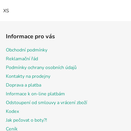
XS
Z
á
Informace pro vás
p
a
Obchodní podmínky
t
Reklamační řád
í
Podmínky ochrany osobních údajů
Kontakty na prodejny
Doprava a platba
Informace k on-line platbám
Odstoupení od smlouvy a vrácení zboží
Kodex
Jak pečovat o boty?!
Ceník