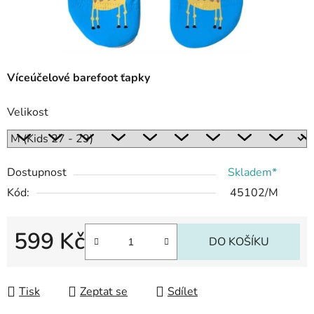
Víceúčelové barefoot ťapky
Velikost
Dostupnost
Skladem*
Kód:
45102/M
599 Kč
DO KOŠÍKU
Měrná cena:
Tisk
Zeptat se
Sdílet