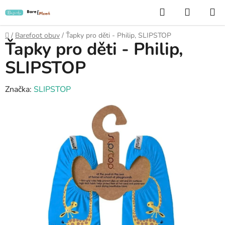
Přejít
Hledat
NÁKUP
na
KOŠÍK
obsah
Domů
/
Barefoot obuv
/
Ťapky pro děti - Philip, SLIPSTOP
Ťapky pro děti - Philip,
SLIPSTOP
Značka:
SLIPSTOP