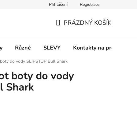
Přihlášení
Registrace
 a platba
Informace k on-line platbám
Odstoupení od smlou
PRÁZDNÝ KOŠÍK
NÁKUPNÍ
KOŠÍK
y
Různé
SLEVY
Kontakty na prodejny
 boty do vody SLIPSTOP Bull Shark
ot boty do vody
l Shark