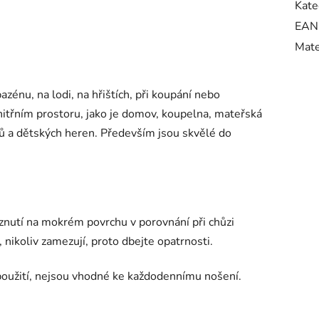
Kate
EAN
Mate
azénu, na lodi, na hřištích, při koupání nebo
 vnitřním prostoru, jako je domov, koupelna, mateřská
elů a dětských heren. Především jsou skvělé do
znutí na mokrém povrchu v porovnání při chůzi
, nikoliv zamezují, proto dbejte opatrnosti.
oužití, nejsou vhodné ke každodennímu nošení.