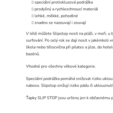
speciální protiskluzová podrážka
prodyšný a rychleschnoucí materiál
lehké, měkké, pohodlné
snadno se nazouvají i zouvají
V létě můžete Slipstop nosit na pláži, v moři, u b
surfování. Po celý rok se dají nosit v jakémkoli
škola nebo tělocvična při pilates a józe, do hot
bazénů.
Vhodné pro všechny věkové kategorie.
Speciální podrážka pomáhá snižovat riziko uklou
naboso. Slipstop snižují riziko pádu či uklouznutí
Ťapky SLIP STOP jsou určeny jen k občasnému p