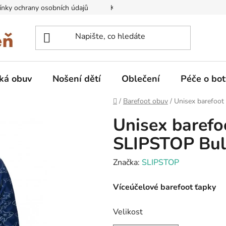
nky ochrany osobních údajů
Kontakty na prodejny
Doprava
ká obuv
Nošení dětí
Oblečení
Péče o bot
Domů
/
Barefoot obuv
/
Unisex barefoot
Unisex barefo
SLIPSTOP Bul
Značka:
SLIPSTOP
Víceúčelové barefoot ťapky
Velikost