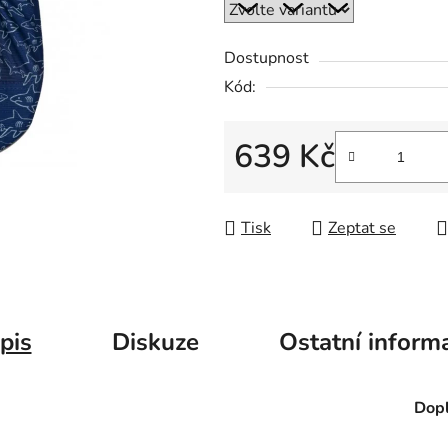
Dostupnost
Kód:
639 Kč
Měrná cena:
Tisk
Zeptat se
pis
Diskuze
Ostatní inform
Dopl