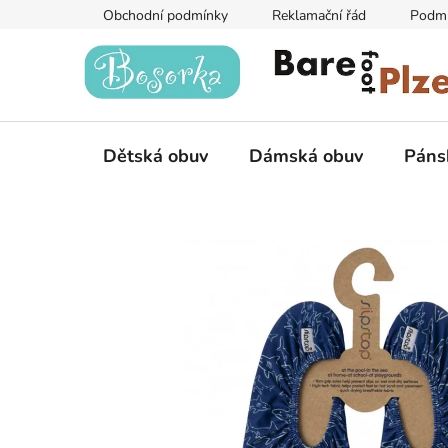
Přejít
Obchodní podmínky
Reklamační řád
Podmí
na
obsah
Dětská obuv
Dámská obuv
Páns