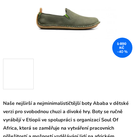
1 890
KČ
–40 %
Naše nejširší a nejminimalističtější boty Ababa v dětské
verzi pro svobodnou chuzi a divoké hry. Boty se ručně
vyrábějí v Etiopii ve spolupráci s organizací Soul Of
Africa, která se zaměřuje na vytváření pracovních
příležitostí a možností vzdělávání lidí na africkém