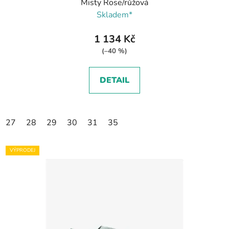
Misty Rose/růžová
Skladem*
1 134 Kč
(–40 %)
DETAIL
27
28
29
30
31
35
VÝPRODEJ