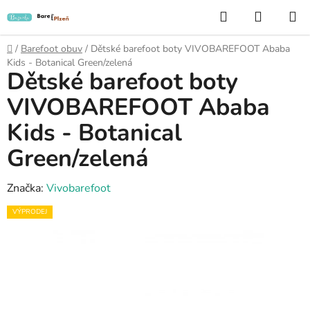
Přejít
Hledat
NÁKUP
na
KOŠÍK
obsah
Domů
/
Barefoot obuv
/
Dětské barefoot boty VIVOBAREFOOT Ababa
Kids - Botanical Green/zelená
Dětské barefoot boty
VIVOBAREFOOT Ababa
Kids - Botanical
Green/zelená
Značka:
Vivobarefoot
VÝPRODEJ