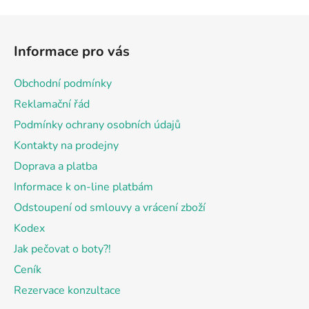
Z
á
Informace pro vás
p
a
Obchodní podmínky
t
Reklamační řád
í
Podmínky ochrany osobních údajů
Kontakty na prodejny
Doprava a platba
Informace k on-line platbám
Odstoupení od smlouvy a vrácení zboží
Kodex
Jak pečovat o boty?!
Ceník
Rezervace konzultace