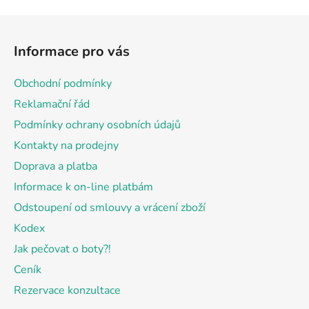
Z
á
Informace pro vás
p
a
Obchodní podmínky
t
Reklamační řád
í
Podmínky ochrany osobních údajů
Kontakty na prodejny
Doprava a platba
Informace k on-line platbám
Odstoupení od smlouvy a vrácení zboží
Kodex
Jak pečovat o boty?!
Ceník
Rezervace konzultace