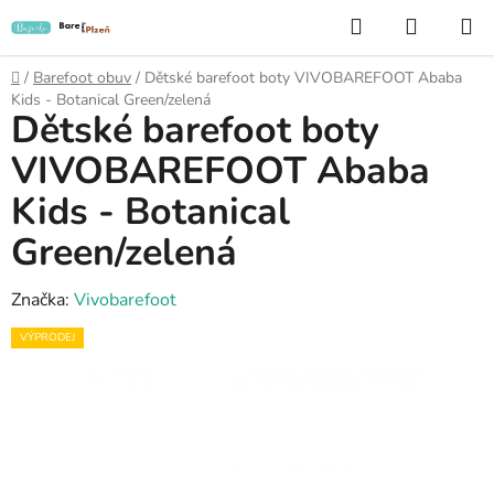
Přejít
Hledat
NÁKUP
na
KOŠÍK
obsah
Domů
/
Barefoot obuv
/
Dětské barefoot boty VIVOBAREFOOT Ababa
Kids - Botanical Green/zelená
Dětské barefoot boty
VIVOBAREFOOT Ababa
Kids - Botanical
Green/zelená
Značka:
Vivobarefoot
VÝPRODEJ