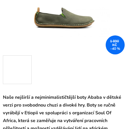
1 890
KČ
–40 %
Naše nejširší a nejminimalističtější boty Ababa v dětské
verzi pro svobodnou chuzi a divoké hry. Boty se ručně
vyrábějí v Etiopii ve spolupráci s organizací Soul Of
Africa, která se zaměřuje na vytváření pracovních
příležitostí a možností vzdělávání lidí na africkém