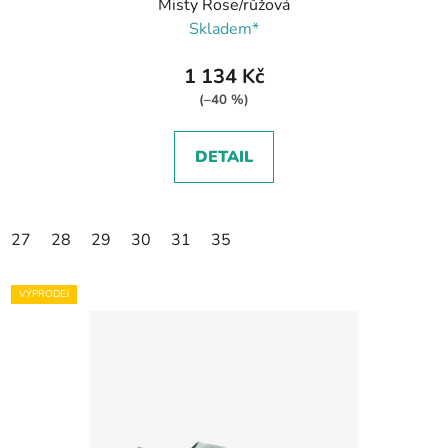
Misty Rose/růžová
Skladem*
1 134 Kč
(–40 %)
DETAIL
27
28
29
30
31
35
VÝPRODEJ