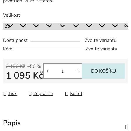
prvotřídní kůže Pittards.
Velikost
Dostupnost
Zvolte variantu
Kód:
Zvolte variantu
2 190 Kč
–50 %
DO KOŠÍKU
1 095 Kč
Měrná cena:
Tisk
Zeptat se
Sdílet
Popis