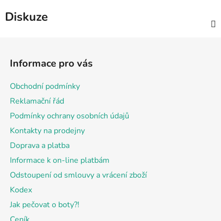
Diskuze
Z
á
Informace pro vás
p
a
Obchodní podmínky
t
Reklamační řád
í
Podmínky ochrany osobních údajů
Kontakty na prodejny
Doprava a platba
Informace k on-line platbám
Odstoupení od smlouvy a vrácení zboží
Kodex
Jak pečovat o boty?!
Ceník