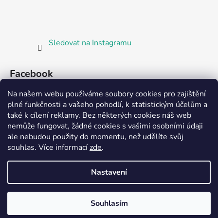
Sledovat na Instagramu
Facebook
Na našem webu používáme soubory cookies pro zajištění
plné funkčnosti a vašeho pohodlí, k statistickým účelům a
také k cílení reklamy. Bez některých cookies náš web
nemůže fungovat, žádné cookies s vašimi osobními údaji
ale nebudou použity do momentu, než udělíte svůj
Partnerská prodejna Barefoot Plzeň
souhlas
.
Více informací
zde
.
Nastavení
Vytvořil Shoptet
Souhlasím
Copyright 2026
Bosorka Plzeň
. Všechna práva
vyhrazena.