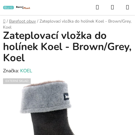
Přejít
Hledat
NÁKUP
na
KOŠÍK
obsah
Domů
/
Barefoot obuv
/
Zateplovací vložka do holínek Koel - Brown/Grey,
Koel
Zateplovací vložka do
holínek Koel - Brown/Grey,
Koel
Značka:
KOEL
EXTERNÍ SKLAD