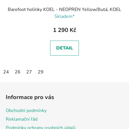
Barefoot holínky KOEL - NEOPREN Yellow/žlutá, KOEL
Skladem*
1 290 Kč
DETAIL
24
26
27
29
Z
á
Informace pro vás
p
a
Obchodní podmínky
t
Reklamační řád
í
Podmínky ochrany osobních údajů