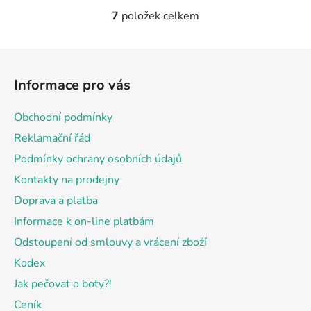
7
položek celkem
O
v
l
Z
á
á
d
Informace pro vás
p
a
a
c
Obchodní podmínky
t
í
Reklamační řád
p
í
r
Podmínky ochrany osobních údajů
v
Kontakty na prodejny
k
Doprava a platba
y
v
Informace k on-line platbám
ý
Odstoupení od smlouvy a vrácení zboží
p
Kodex
i
s
Jak pečovat o boty?!
u
Ceník