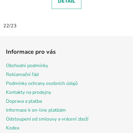
DETAIL
22/23
Z
á
Informace pro vás
p
a
Obchodní podmínky
t
Reklamační řád
í
Podmínky ochrany osobních údajů
Kontakty na prodejny
Doprava a platba
Informace k on-line platbám
Odstoupení od smlouvy a vrácení zboží
Kodex