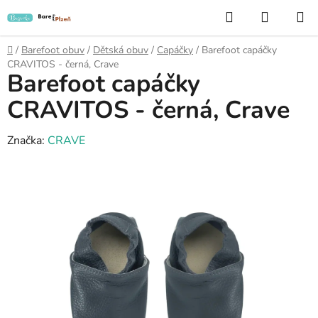
Přejít
Hledat
NÁKUP
na
KOŠÍK
obsah
Domů
/
Barefoot obuv
/
Dětská obuv
/
Capáčky
/
Barefoot capáčky
CRAVITOS - černá, Crave
Barefoot capáčky
CRAVITOS - černá, Crave
Značka:
CRAVE