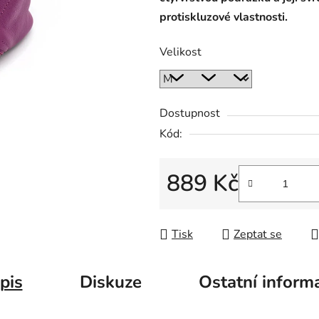
protiskluzové vlastnosti.
Velikost
Dostupnost
Kód:
889 Kč
Měrná cena:
Tisk
Zeptat se
pis
Diskuze
Ostatní inform