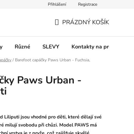
Přihlášení
Registrace
 a platba
Informace k on-line platbám
Odstoupení od smlou
PRÁZDNÝ KOŠÍK
NÁKUPNÍ
KOŠÍK
y
Různé
SLEVY
Kontakty na prodejny
apáčky
/
Barefoot capáčky Paws Urban - Fuchsia,
čky Paws Urban -
ti
Liliputi jsou vhodné pro děti, které dělají své
které milují svobodu při chůzi. Model PAWS má
hní vrstva je z pryže, což zajišťuje skvělé