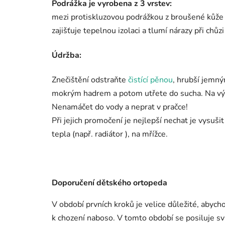
Podrážka je vyrobena z 3 vrstev:
mezi protiskluzovou podrážkou z broušené kůže a
zajišťuje tepelnou izolaci a tlumí nárazy při chů
Údržba:
Znečištění odstraňte
čistící pěnou
, hrubší jemný
mokrým hadrem a potom utřete do sucha. Na v
Nenamáčet do vody a neprat v pračce!
Při jejich promočení je nejlepší nechat je vysuši
tepla (např. radiátor ), na mřížce.
Doporučení dětského ortopeda
V období prvních kroků je velice důležité, abycho
k chození naboso. V tomto období se posiluje sv