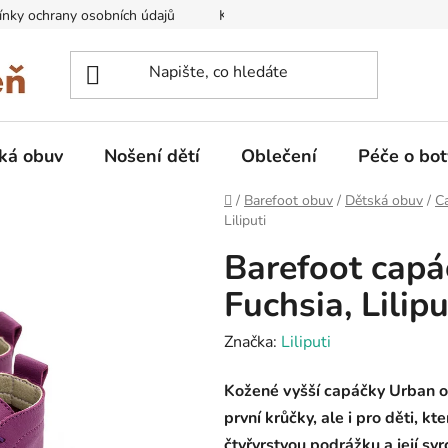
nky ochrany osobních údajů
Kontakty na prodejny
Doprava
ká obuv
Nošení dětí
Oblečení
Péče o bot
Domů
/
Barefoot obuv
/
Dětská obuv
/
C
Liliputi
Barefoot capá
Fuchsia, Lilipu
Značka:
Liliputi
Kožené vyšší capáčky Urban od 
první krůčky, ale i pro děti, 
čtyřvrstvou podrážku a její svrc