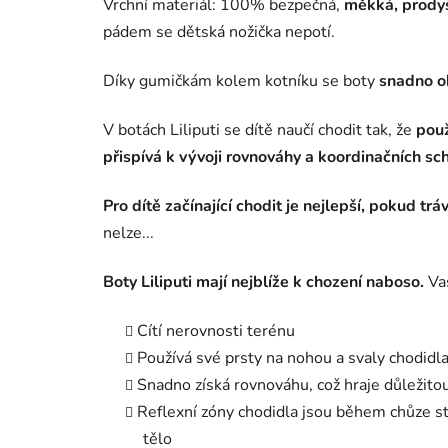
Vrchní materiál: 100% bezpečná,
měkká, prodyš
pádem se dětská nožička nepotí.
Díky gumičkám kolem kotníku se boty
snadno o
V botách Liliputi se dítě naučí chodit tak, že
použ
přispívá k vývoji rovnováhy a koordinačních sch
Pro dítě začínající chodit je nejlepší, pokud trá
nelze...
Boty Liliputi mají nejblíže k chození naboso.
Vaš
Cítí nerovnosti terénu
Používá své prsty na nohou a svaly chodidl
Snadno získá rovnováhu, což hraje důležitou
Reflexní zóny chodidla jsou během chůze st
tělo