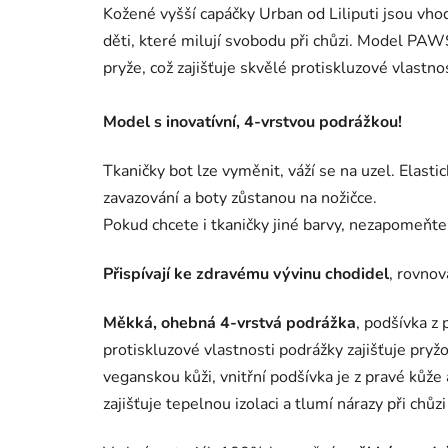
Kožené vyšší capáčky Urban od Liliputi jsou vhodn
děti, které milují svobodu při chůzi. Model PAWS
pryže, což zajišťuje skvělé protiskluzové vlastnos
Model s inovatívní, 4-vrstvou podrážkou!
Tkaničky bot lze vyměnit, váží se na uzel. Elastic
zavazování a boty zůstanou na nožičce.
Pokud chcete i tkaničky jiné barvy, nezapomeňte
Přispívají ke zdravému vývinu chodidel
, rovnov
Měkká, ohebná 4-vrstvá podrážka
, podšívka z 
protiskluzové vlastnosti podrážky zajišťuje pry
veganskou kůži, vnitřní podšívka je z pravé kůže 
zajišťuje tepelnou izolaci a tlumí nárazy při chů