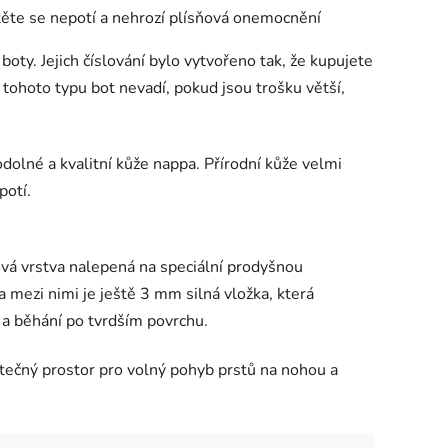
ítěte se nepotí a nehrozí plísňová onemocnění
boty. Jejich číslování bylo vytvořeno tak, že kupujete
 tohoto typu bot nevadí, pokud jsou trošku větší,
odolné a kvalitní kůže nappa. Přírodní kůže velmi
potí.
žová vrstva nalepená na speciální prodyšnou
a mezi nimi je ještě 3 mm silná vložka, která
zi a běhání po tvrdším povrchu.
tatečný prostor pro volný pohyb prstů na nohou a