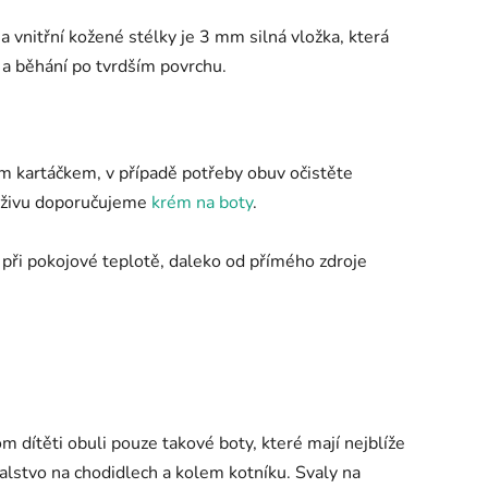
 vnitřní kožené stélky je 3 mm silná vložka, která
zi a běhání po tvrdším povrchu.
m kartáčkem, v případě potřeby obuv očistěte
ýživu doporučujeme
krém na boty
.
t při pokojové teplotě, daleko od přímého zdroje
m dítěti obuli pouze takové boty, které mají nejblíže
alstvo na chodidlech a kolem kotníku. Svaly na