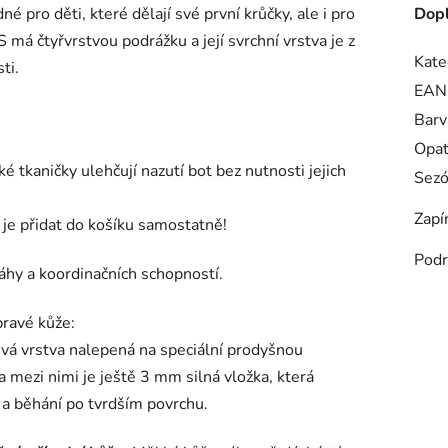
é pro děti, které dělají své první krůčky, ale i pro
Dopl
 má čtyřvrstvou podrážku a její svrchní vrstva je z
Kate
ti.
EAN
Barv
Opa
ké tkaničky ulehčují nazutí bot bez nutnosti jejich
Sez
Zapí
 je přidat do košíku samostatně!
Podr
áhy a koordinačních schopností.
pravé kůže:
žová vrstva nalepená na speciální prodyšnou
a mezi nimi je ještě 3 mm silná vložka, která
zi a běhání po tvrdším povrchu.