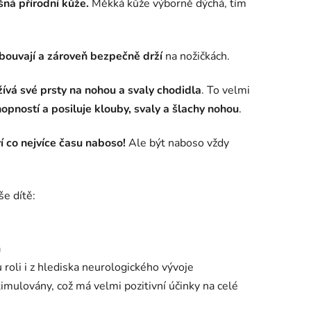
ná přírodní kůže.
Měkká kůže výborně dýchá, tím
bouvají a zároveň bezpečně drží
na nožičkách.
ívá své prsty na nohou a svaly chodidla
. To velmi
opností a posiluje klouby, svaly a šlachy nohou
.
ví co nejvíce času naboso!
Ale být naboso vždy
e dítě:
a
 roli i z hlediska neurologického vývoje
imulovány, což má velmi pozitivní účinky na celé