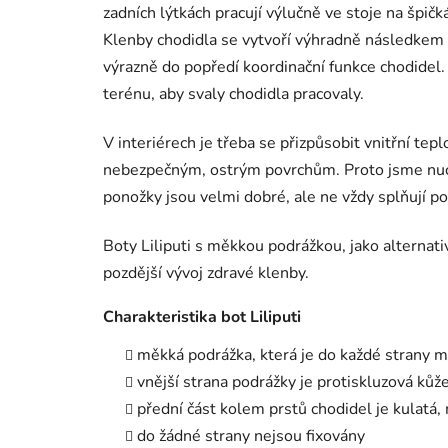
zadních lýtkách pracují výlučně ve stoje na špič
Klenby chodidla se vytvoří výhradně následkem 
výrazně do popředí koordinační funkce chodidel. 
terénu, aby svaly chodidla pracovaly.
V interiérech je třeba se přizpůsobit vnitřní tep
nebezpečným, ostrým povrchům. Proto jsme nuce
ponožky jsou velmi dobré, ale ne vždy splňují p
Boty Liliputi s měkkou podrážkou, jako alternativ
pozdější vývoj zdravé klenby.
Charakteristika bot Liliputi
měkká podrážka, která je do každé strany
vnější strana podrážky je protiskluzová kůž
přední část kolem prstů chodidel je kulatá,
do žádné strany nejsou fixovány