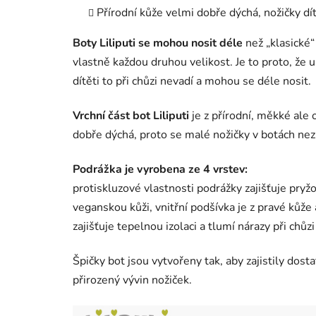
Přírodní kůže velmi dobře dýchá, nožičky d
Boty Liliputi se mohou nosit déle
než „klasické“ 
vlastně každou druhou velikost. Je to proto, že u
dítěti to při chůzi nevadí a mohou se déle nosit.
Vrchní část bot Liliputi
je z přírodní, měkké ale 
dobře dýchá, proto se malé nožičky v botách nez
Podrážka je vyrobena ze 4 vrstev:
protiskluzové vlastnosti podrážky zajišťuje pry
veganskou kůži, vnitřní podšívka je z pravé kůže 
zajišťuje tepelnou izolaci a tlumí nárazy při chů
Špičky bot jsou vytvořeny tak, aby zajistily dos
přirozený vývin nožiček.