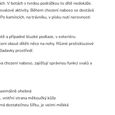
kách. V botách s tvrdou podrážkou to dítě nedokáže.
svalové aktivity. Během chození naboso se dostává
Po kamíncích, na trávníku, v písku nutí nerovnosti
lotě a případné kluzké podlaze, v exteriéru
ni obout dítěti něco na nohy. Různé protiskluzové
ožadavky prostředí.
a chození naboso, zajišťují správnou funkci svalů a
 maximálně ohebná
e, vnitřní strana měkoučký kůže
 má dostatečnou šířku, je velmi měkká