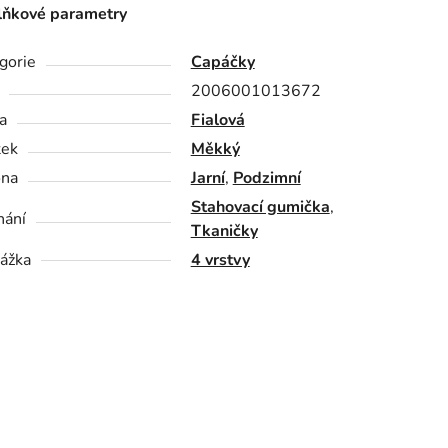
ňkové parametry
gorie
Capáčky
2006001013672
a
Fialová
tek
Měkký
óna
Jarní
,
Podzimní
Stahovací gumička
,
nání
Tkaničky
ážka
4 vrstvy