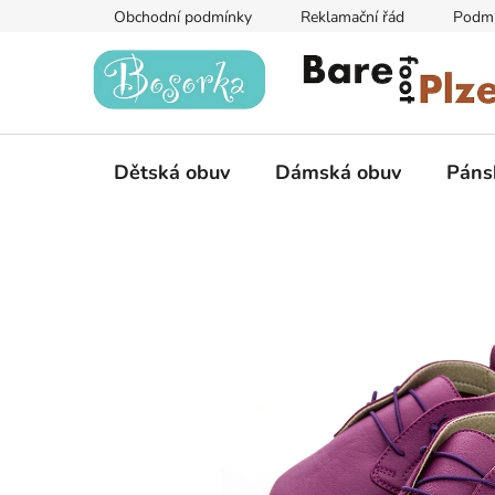
Přejít
Obchodní podmínky
Reklamační řád
Podmí
na
obsah
Dětská obuv
Dámská obuv
Páns