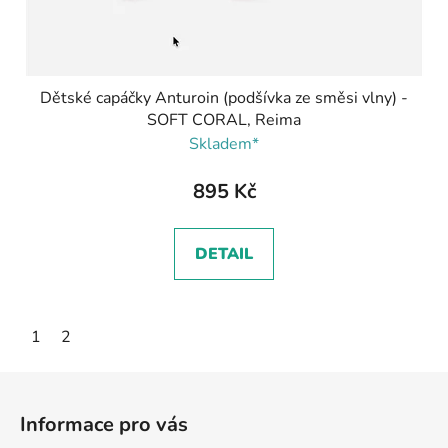
Dětské capáčky Anturoin (podšívka ze směsi vlny) -
SOFT CORAL, Reima
Skladem*
895 Kč
DETAIL
1
2
Z
á
Informace pro vás
p