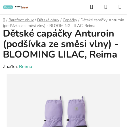
Přejít
Hledat
NÁKUP
na
KOŠÍK
obsah
Domů
/
Barefoot obuv
/
Dětská obuv
/
Capáčky
/
Dětské capáčky Anturoin
(podšívka ze směsi vlny) - BLOOMING LILAC, Reima
Dětské capáčky Anturoin
(podšívka ze směsi vlny) -
BLOOMING LILAC, Reima
Značka:
Reima