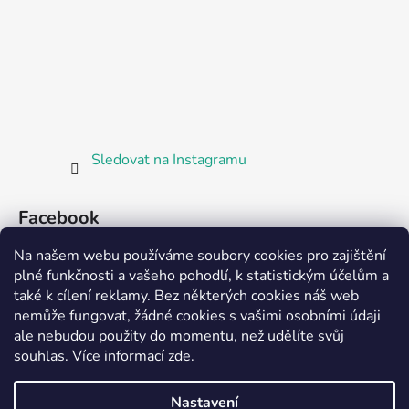
Sledovat na Instagramu
Facebook
Na našem webu používáme soubory cookies pro zajištění
plné funkčnosti a vašeho pohodlí, k statistickým účelům a
také k cílení reklamy. Bez některých cookies náš web
nemůže fungovat, žádné cookies s vašimi osobními údaji
ale nebudou použity do momentu, než udělíte svůj
Partnerská prodejna Barefoot Plzeň
souhlas
.
Více informací
zde
.
Nastavení