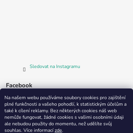
Sledovat na Instagramu
Facebook
Na našem webu používáme soubory cookies pro zajištění
plné funkčnosti a vašeho pohodlí, k statistickým účelům a
také k cílení reklamy. Bez některých cookies náš web
nemůže fungovat, žádné cookies s vašimi osobními údaji
ale nebudou použity do momentu, než udělíte svůj
Partnerská prodejna Barefoot Plzeň
souhlas
.
Více informací
zde
.