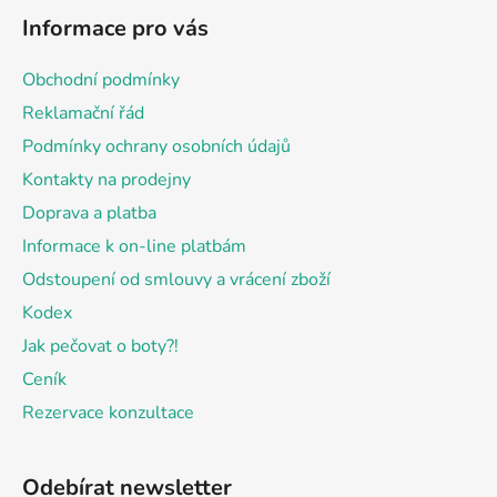
á
Informace pro vás
p
a
Obchodní podmínky
t
Reklamační řád
í
Podmínky ochrany osobních údajů
Kontakty na prodejny
Doprava a platba
Informace k on-line platbám
Odstoupení od smlouvy a vrácení zboží
Kodex
Jak pečovat o boty?!
Ceník
Rezervace konzultace
Odebírat newsletter