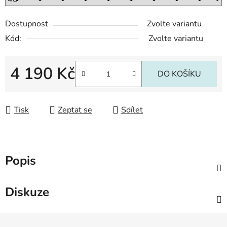
Dostupnost
Zvolte variantu
Kód:
Zvolte variantu
4 190 Kč
DO KOŠÍKU
Měrná cena:
Tisk
Zeptat se
Sdílet
Popis
Diskuze
Z