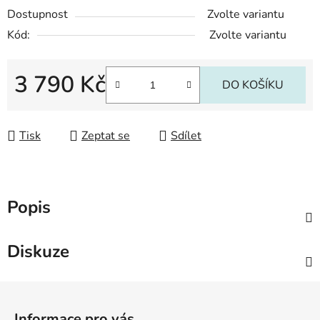
Dostupnost
Zvolte variantu
Kód:
Zvolte variantu
3 790 Kč
DO KOŠÍKU
Měrná cena:
Tisk
Zeptat se
Sdílet
Popis
Diskuze
Z
á
Informace pro vás