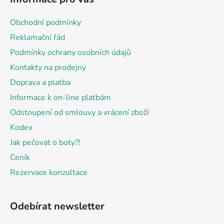
p
a
Obchodní podmínky
t
Reklamační řád
í
Podmínky ochrany osobních údajů
Kontakty na prodejny
Doprava a platba
Informace k on-line platbám
Odstoupení od smlouvy a vrácení zboží
Kodex
Jak pečovat o boty?!
Ceník
Rezervace konzultace
Odebírat newsletter