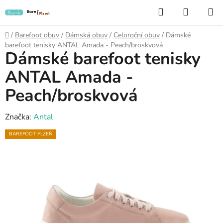
Přejít
Hledat
NÁKUP
na
KOŠÍK
obsah
Domů
/
Barefoot obuv
/
Dámská obuv
/
Celoroční obuv
/
Dámské
barefoot tenisky ANTAL Amada - Peach/broskvová
Dámské barefoot tenisky
ANTAL Amada -
Peach/broskvová
Značka:
Antal
BAREFOOT PLZEŇ