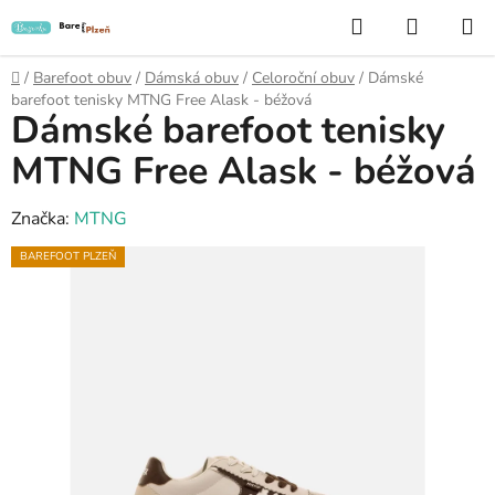
Přejít
Hledat
NÁKUP
na
KOŠÍK
obsah
Domů
/
Barefoot obuv
/
Dámská obuv
/
Celoroční obuv
/
Dámské
barefoot tenisky MTNG Free Alask - béžová
Dámské barefoot tenisky
MTNG Free Alask - béžová
Značka:
MTNG
BAREFOOT PLZEŇ