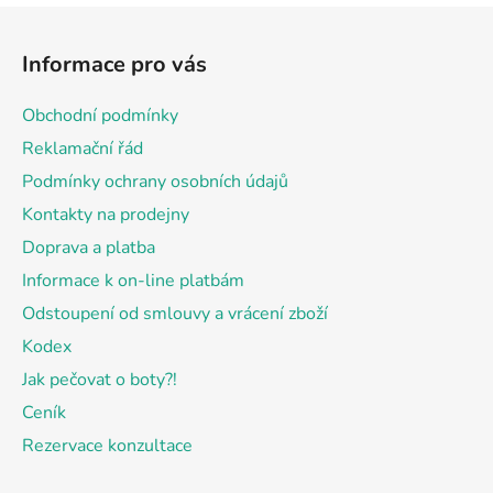
Z
á
Informace pro vás
p
a
Obchodní podmínky
t
Reklamační řád
í
Podmínky ochrany osobních údajů
Kontakty na prodejny
Doprava a platba
Informace k on-line platbám
Odstoupení od smlouvy a vrácení zboží
Kodex
Jak pečovat o boty?!
Ceník
Rezervace konzultace