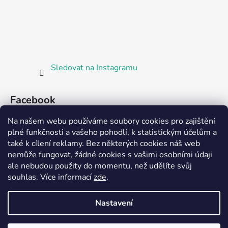
Sledovat na Instagramu
Facebook
Na našem webu používáme soubory cookies pro zajištění
plné funkčnosti a vašeho pohodlí, k statistickým účelům a
také k cílení reklamy. Bez některých cookies náš web
nemůže fungovat, žádné cookies s vašimi osobními údaji
ale nebudou použity do momentu, než udělíte svůj
Partnerská prodejna Barefoot Plzeň
souhlas
.
Více informací
zde
.
Nastavení
Vytvořil Shoptet