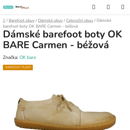
Přejít
Hledat
NÁKUP
na
KOŠÍK
obsah
Domů
/
Barefoot obuv
/
Dámská obuv
/
Celoroční obuv
/
Dámské
barefoot boty OK BARE Carmen - béžová
Dámské barefoot boty OK
BARE Carmen - béžová
Značka:
OK bare
BAREFOOT PLZEŇ