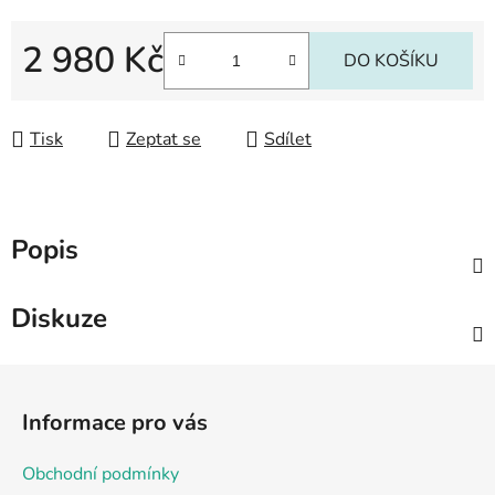
2 980 Kč
DO KOŠÍKU
Měrná cena:
Tisk
Zeptat se
Sdílet
Popis
Diskuze
Z
á
Informace pro vás
p
a
Obchodní podmínky
t