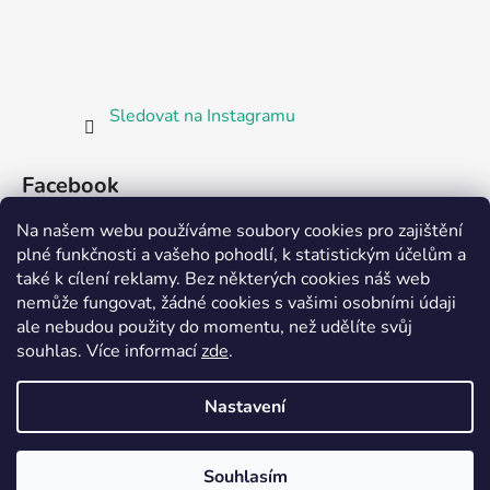
Sledovat na Instagramu
Facebook
Na našem webu používáme soubory cookies pro zajištění
plné funkčnosti a vašeho pohodlí, k statistickým účelům a
také k cílení reklamy. Bez některých cookies náš web
nemůže fungovat, žádné cookies s vašimi osobními údaji
ale nebudou použity do momentu, než udělíte svůj
Partnerská prodejna Barefoot Plzeň
souhlas
.
Více informací
zde
.
Nastavení
Vytvořil Shoptet
Souhlasím
Copyright 2026
Bosorka Plzeň
. Všechna práva