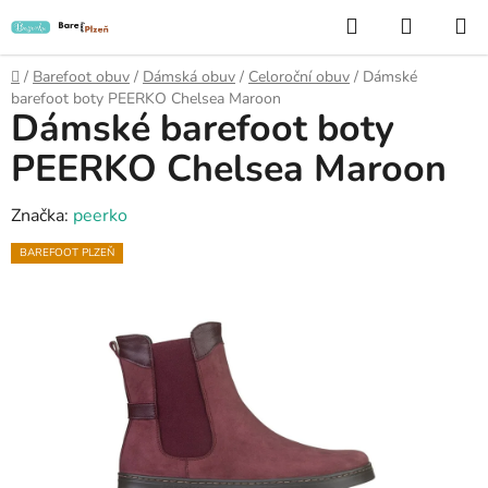
Přejít
Hledat
NÁKUP
na
KOŠÍK
obsah
Domů
/
Barefoot obuv
/
Dámská obuv
/
Celoroční obuv
/
Dámské
barefoot boty PEERKO Chelsea Maroon
Dámské barefoot boty
PEERKO Chelsea Maroon
Značka:
peerko
BAREFOOT PLZEŇ