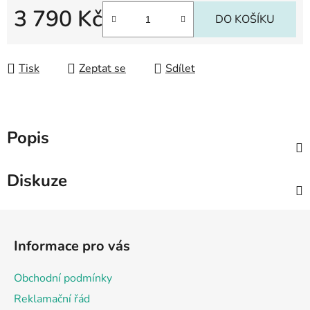
3 790 Kč
DO KOŠÍKU
Měrná cena:
Tisk
Zeptat se
Sdílet
Popis
Diskuze
Z
á
Informace pro vás
p
a
Obchodní podmínky
t
Reklamační řád
í