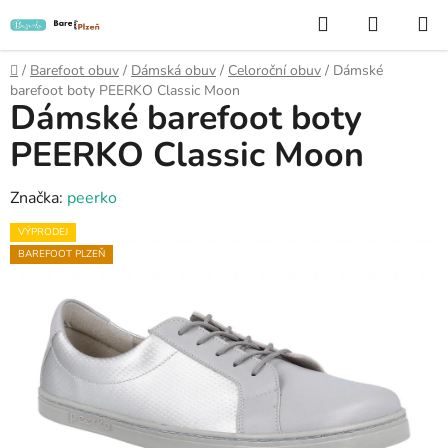
Přejít
Hledat
NÁKUP
na
KOŠÍK
obsah
Domů
/
Barefoot obuv
/
Dámská obuv
/
Celoroční obuv
/
Dámské
barefoot boty PEERKO Classic Moon
Dámské barefoot boty
PEERKO Classic Moon
Značka:
peerko
VÝPRODEJ
BAREFOOT PLZEŇ