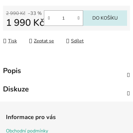
2 990 Kč
–33 %
DO KOŠÍKU
1 990 Kč
Měrná cena:
Tisk
Zeptat se
Sdílet
Popis
Diskuze
Z
á
Informace pro vás
p
a
Obchodní podmínky