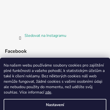
Sledovat na Instagramu
Facebook
Bosorka Plzeň
Na našem webu používáme soubory cookies pro zajištění
plné funkčnosti a vašeho pohodlí, k statistickým účelům a
také k cílení reklamy. Bez některých cookies náš web
nemůže fungovat, žádné cookies s vašimi osobními údaji
ale nebudou použity do momentu, než udělíte svůj
Partnerská prodejna Barefoot Plzeň
souhlas
.
Více informací
zde
.
Nastavení