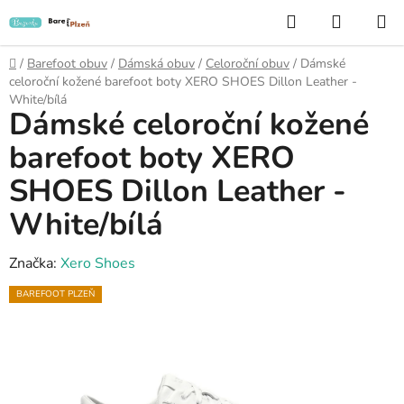
Přejít
Hledat
NÁKUP
na
KOŠÍK
obsah
Domů
/
Barefoot obuv
/
Dámská obuv
/
Celoroční obuv
/
Dámské
celoroční kožené barefoot boty XERO SHOES Dillon Leather -
White/bílá
Dámské celoroční kožené
barefoot boty XERO
SHOES Dillon Leather -
White/bílá
Značka:
Xero Shoes
BAREFOOT PLZEŇ