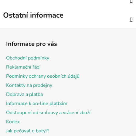
Ostatní informace
Z
á
Informace pro vás
p
a
Obchodní podmínky
t
Reklamační řád
í
Podmínky ochrany osobních údajů
Kontakty na prodejny
Doprava a platba
Informace k on-line platbám
Odstoupení od smlouvy a vrácení zboží
Kodex
Jak pečovat o boty?!