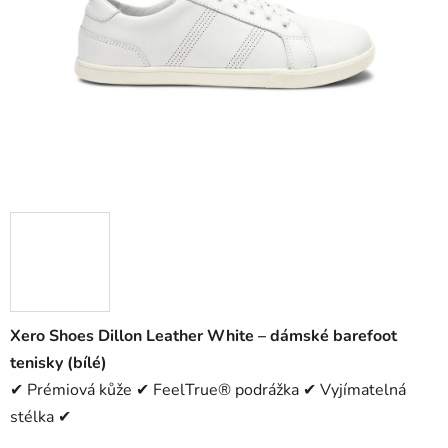
Xero Shoes Dillon Leather White – dámské barefoot
tenisky (bílé)
✔ Prémiová kůže ✔ FeelTrue® podrážka ✔ Vyjímatelná
stélka ✔