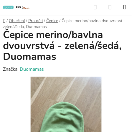
Přejít
Hledat
NÁKUP
na
KOŠÍK
obsah
Domů
/
Oblečení
/
Pro děti
/
Čepice
/
Čepice merino/bavlna dvouvrstvá -
zelená/šedá, Duomamas
Čepice merino/bavlna
dvouvrstvá - zelená/šedá,
Duomamas
Značka:
Duomamas