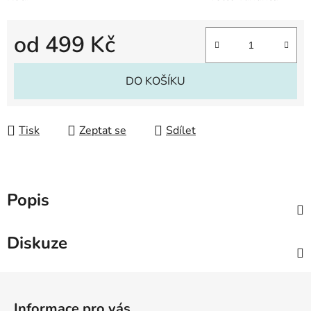
od
499 Kč
Měrná cena:
DO KOŠÍKU
Tisk
Zeptat se
Sdílet
Popis
Diskuze
Z
á
Informace pro vás