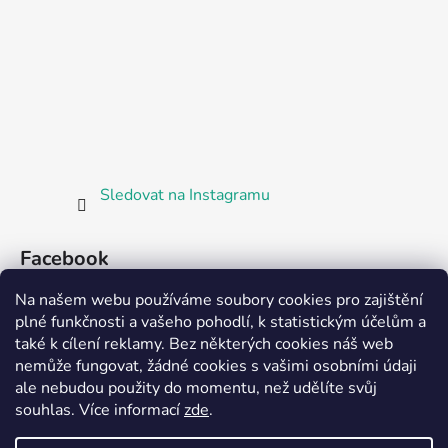
Sledovat na Instagramu
Facebook
Na našem webu používáme soubory cookies pro zajištění
plné funkčnosti a vašeho pohodlí, k statistickým účelům a
také k cílení reklamy. Bez některých cookies náš web
nemůže fungovat, žádné cookies s vašimi osobními údaji
ale nebudou použity do momentu, než udělíte svůj
Partnerská prodejna Barefoot Plzeň
souhlas
.
Více informací
zde
.