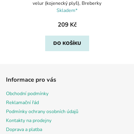
velur (kojenecký plyš), Breberky
Skladem*
209 Kč
DO KOŠÍKU
Z
á
Informace pro vás
p
a
Obchodní podmínky
t
Reklamační řád
í
Podmínky ochrany osobních údajů
Kontakty na prodejny
Doprava a platba