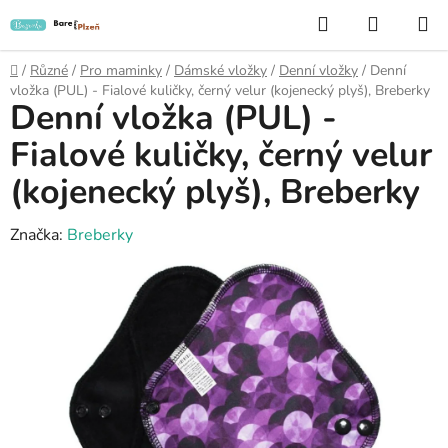
Přejít
Hledat
NÁKUP
na
KOŠÍK
obsah
Domů
/
Různé
/
Pro maminky
/
Dámské vložky
/
Denní vložky
/
Denní
vložka (PUL) - Fialové kuličky, černý velur (kojenecký plyš), Breberky
Denní vložka (PUL) -
Fialové kuličky, černý velur
(kojenecký plyš), Breberky
Značka:
Breberky