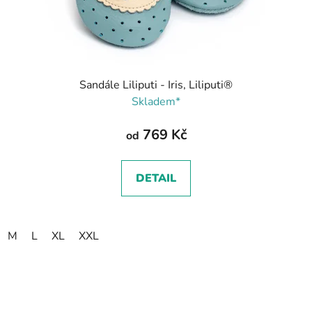
Sandále Liliputi - Iris, Liliputi®
Skladem*
769 Kč
od
DETAIL
M
L
XL
XXL