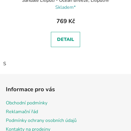
Sandále Liliputi - Ocean Breeze, Liliputi®
Skladem*
769 Kč
DETAIL
S
Z
á
Informace pro vás
p
a
Obchodní podmínky
t
Reklamační řád
í
Podmínky ochrany osobních údajů
Kontakty na prodejny