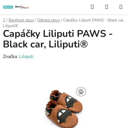
Přejít
Hledat
NÁKUP
na
KOŠÍK
obsah
Domů
/
Barefoot obuv
/
Dětská obuv
/
Capáčky Liliputi PAWS - Black car,
Liliputi®
Capáčky Liliputi PAWS -
Black car, Liliputi®
Značka:
Liliputi