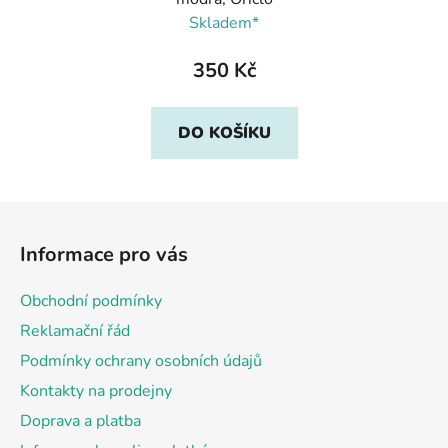
Skladem*
350 Kč
DO KOŠÍKU
Z
á
Informace pro vás
p
a
Obchodní podmínky
t
Reklamační řád
í
Podmínky ochrany osobních údajů
Kontakty na prodejny
Doprava a platba