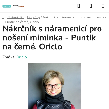
Přejít
Hledat
NÁKUP
na
KOŠÍK
obsah
Domů
/
Nošení dětí
/
Doplňky
/
Nákrčník s náramenicí pro nošení miminka
- Puntík na černé, Oriclo
Nákrčník s náramenicí pro
nošení miminka - Puntík
na černé, Oriclo
Značka:
Oriclo