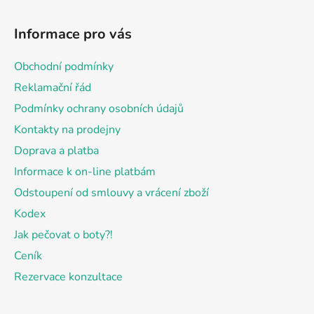
Z
á
Informace pro vás
p
a
Obchodní podmínky
t
Reklamační řád
í
Podmínky ochrany osobních údajů
Kontakty na prodejny
Doprava a platba
Informace k on-line platbám
Odstoupení od smlouvy a vrácení zboží
Kodex
Jak pečovat o boty?!
Ceník
Rezervace konzultace