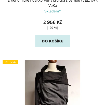
Ergonomické nosítko VeKa srdíčka s černou (VEL. 0+),
VeKa
Skladem*
2 956 Kč
(–20 %)
DO KOŠÍKU
VÝPRODEJ