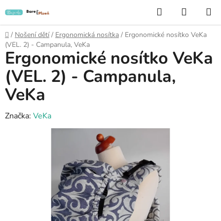
Přejít
Hledat
NÁKUP
na
KOŠÍK
obsah
Domů
/
Nošení dětí
/
Ergonomická nosítka
/
Ergonomické nosítko VeKa
(VEL. 2) - Campanula, VeKa
Ergonomické nosítko VeKa
(VEL. 2) - Campanula,
VeKa
Značka:
VeKa