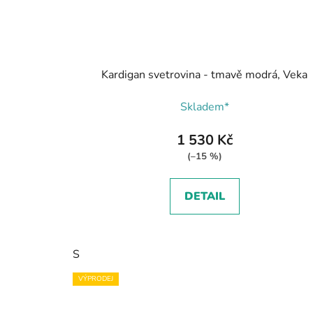
Kardigan svetrovina - tmavě modrá, Veka
Skladem*
1 530 Kč
(–15 %)
DETAIL
S
VÝPRODEJ