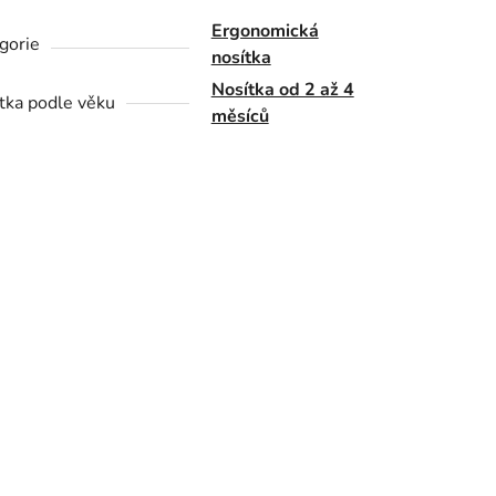
Ergonomická
gorie
nosítka
Nosítka od 2 až 4
tka podle věku
měsíců