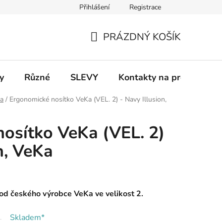
Přihlášení
Registrace
 a platba
Informace k on-line platbám
Odstoupení od smlou
PRÁZDNÝ KOŠÍK
NÁKUPNÍ
KOŠÍK
y
Různé
SLEVY
Kontakty na prodejny
ka
/
Ergonomické nosítko VeKa (VEL. 2) - Navy Illusion,
osítko VeKa (VEL. 2)
n, VeKa
od českého výrobce VeKa ve velikost 2.
Skladem*