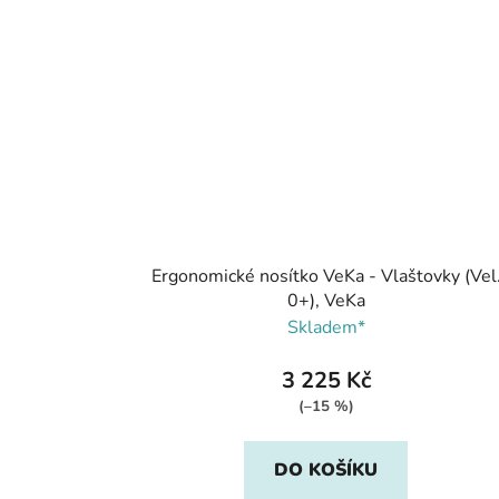
Ergonomické nosítko VeKa - Vlaštovky (Vel
0+), VeKa
Skladem*
3 225 Kč
(–15 %)
DO KOŠÍKU