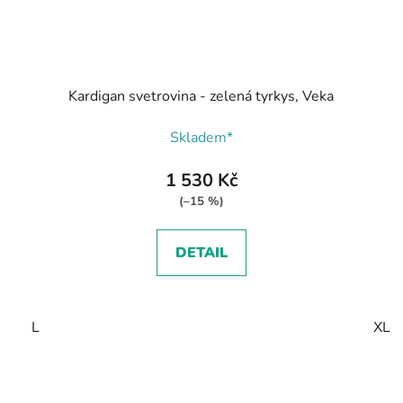
Kardigan svetrovina - zelená tyrkys, Veka
Skladem*
1 530 Kč
(–15 %)
DETAIL
L
XL