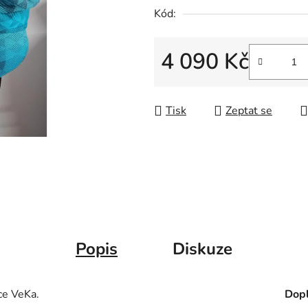
Kód:
4 090 Kč
Měrná cena:
Tisk
Zeptat se
Popis
Diskuze
ce VeKa.
Dopl