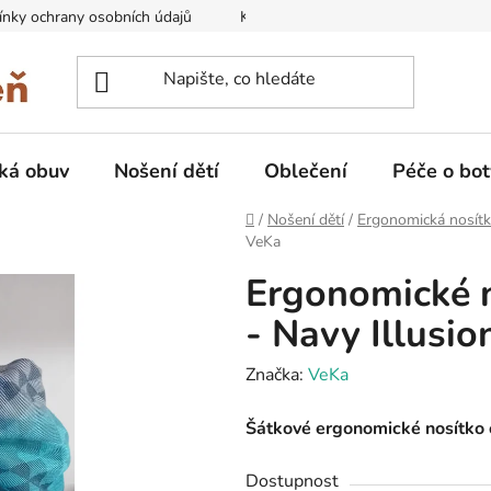
nky ochrany osobních údajů
Kontakty na prodejny
Doprava
ká obuv
Nošení dětí
Oblečení
Péče o bot
Domů
/
Nošení dětí
/
Ergonomická nosít
VeKa
Ergonomické n
- Navy Illusio
Značka:
VeKa
Šátkové ergonomické nosítko 
Dostupnost