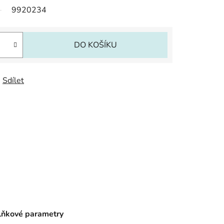
9920234
DO KOŠÍKU
Sdílet
ňkové parametry