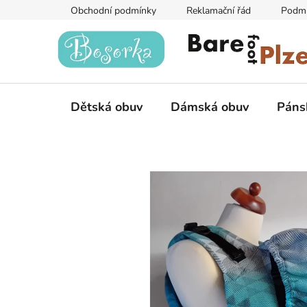
Přejít
Obchodní podmínky
Reklamační řád
Podmí
na
obsah
Dětská obuv
Dámská obuv
Páns