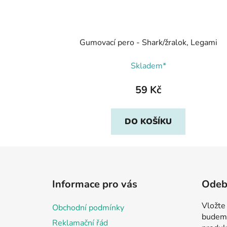
Gumovací pero - Shark/žralok, Legami
Skladem*
59 Kč
DO KOŠÍKU
Z
á
Informace pro vás
Odebí
p
a
Vložte
Obchodní podmínky
t
budeme
Reklamační řád