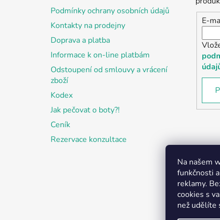
í
produk
Podmínky ochrany osobních údajů
E-ma
Kontakty na prodejny
Doprava a platba
Vlož
Informace k on-line platbám
podm
údaj
Odstoupení od smlouvy a vrácení
zboží
P
Kodex
Jak pečovat o boty?!
Ceník
Rezervace konzultace
Na našem we
funkčnosti a
reklamy. Be
cookies s v
než udělíte 