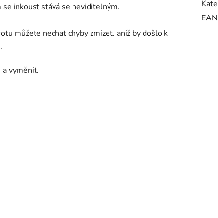
Kate
m se inkoust stává se neviditelným.
EAN
otu můžete nechat chyby zmizet, aniž by došlo k
.
ň a vyměnit.