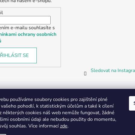
tech na našem e-shopu.
il
ením e-mailu souhlasíte s
ínkami ochrany osobních
ů
ŘIHLÁSIT SE
Sledovat na Instag
bu používáme soubory cookies pro zajištění plné
 vašeho pohodlí, k statistickým účelům a také k cílení
z některých cookies náš web nemůže fungovat, žádné
Partnerská prodejna Barefoot Plzeň
ašimi osobními údaji ale nebudou použity do momentu,
svůj souhlas
.
Více informací
zde
.