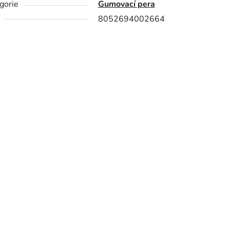
gorie
Gumovací pera
8052694002664