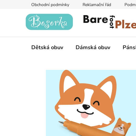
Přejít
Obchodní podmínky
Reklamační řád
Podmí
na
obsah
Dětská obuv
Dámská obuv
Páns