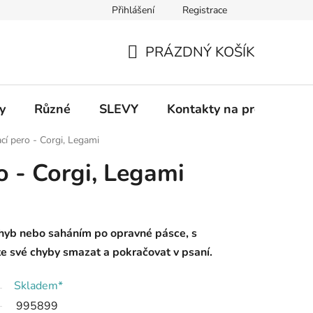
Přihlášení
Registrace
 a platba
Informace k on-line platbám
Odstoupení od smlou
PRÁZDNÝ KOŠÍK
NÁKUPNÍ
KOŠÍK
y
Různé
SLEVY
Kontakty na prodejny
í pero - Corgi, Legami
 - Corgi, Legami
chyb nebo saháním po opravné pásce, s
své chyby smazat a pokračovat v psaní.
Skladem*
995899