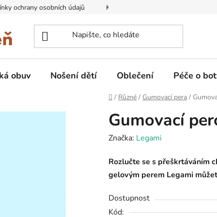
nky ochrany osobních údajů
Kontakty na prodejny
Doprava
ká obuv
Nošení dětí
Oblečení
Péče o bot
Domů
/
Různé
/
Gumovací pera
/
Gumovac
Gumovací pero
Značka:
Legami
Rozlučte se s přeškrtáváním 
gelovým perem Legami můžete 
Dostupnost
Kód: