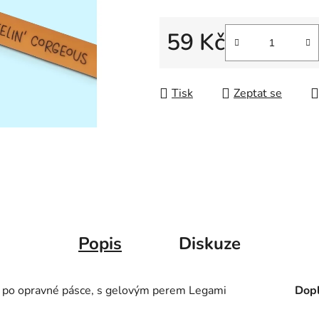
59 Kč
Měrná cena:
Tisk
Zeptat se
Popis
Diskuze
m po opravné pásce, s gelovým perem Legami
Dopl