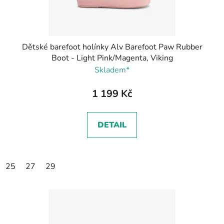
k
t
ů
Dětské barefoot holínky Alv Barefoot Paw Rubber
Boot - Light Pink/Magenta, Viking
Skladem*
1 199 Kč
DETAIL
25
27
29