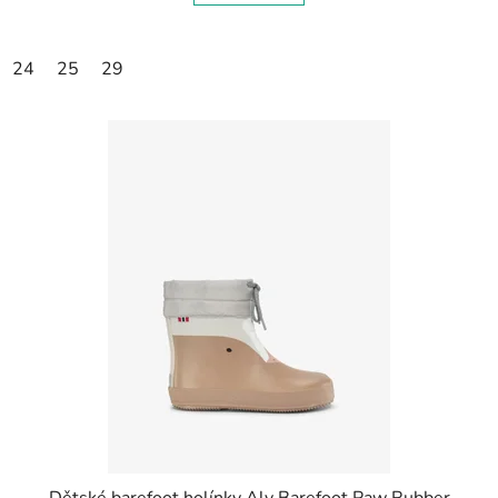
24
25
29
Dětské barefoot holínky Alv Barefoot Paw Rubber