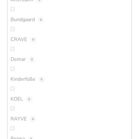
Bundgaard
0
CRAVE
0
Demar
0
Kinderfüße
0
KOEL
0
RAYVE
0
Reima
0