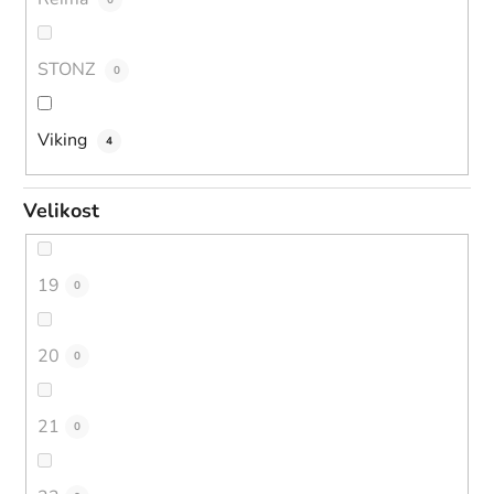
STONZ
0
Viking
4
Velikost
19
0
20
0
21
0