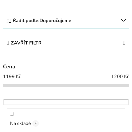
Ř
Řadit podle:
Doporučujeme
a
z
e
ZAVŘÍT FILTR
n
í
p
Cena
r
o
1199
Kč
1200
Kč
d
u
k
t
ů
Na skladě
4