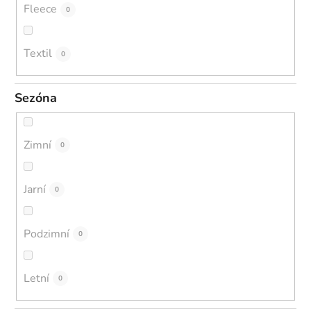
Fleece
0
Textil
0
Sezóna
Zimní
0
Jarní
0
Podzimní
0
Letní
0