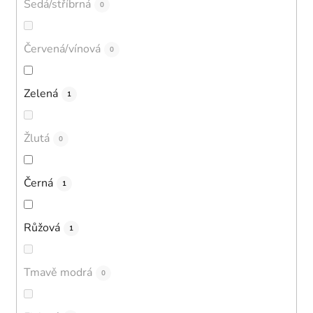
Šedá/stříbrná
0
Červená/vínová
0
Zelená
1
Žlutá
0
Černá
1
Růžová
1
Tmavě modrá
0