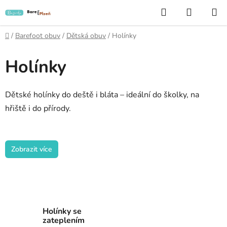
Přejít
Hledat
NÁKUP
na
KOŠÍK
obsah
Domů
/
Barefoot obuv
/
Dětská obuv
/
Holínky
Holínky
Dětské holínky do deště i bláta – ideální do školky, na
hřiště i do přírody.
Zobrazit více
Holínky se
zateplením