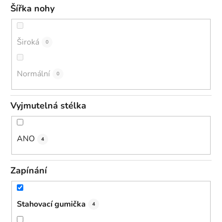
Šířka nohy
Široká
0
Normální
0
Vyjmutelná stélka
ANO
4
Zapínání
Stahovací gumička
4