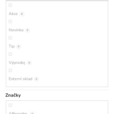
Akce
0
Novinka
0
Tip
0
Výprodej
0
Externí sklad
0
Značky
Affenzahn
0