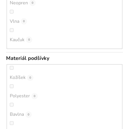
Neopren
0
Vlna
0
Kaučuk
0
Materiál podšívky
Kožíšek
0
Polyester
0
Bavlna
0