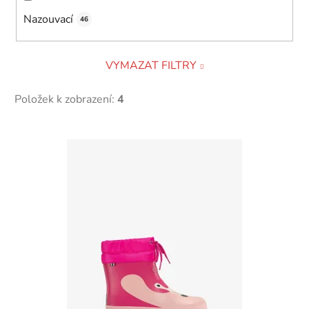
Nazouvací
46
VYMAZAT FILTRY
Položek k zobrazení:
4
V
ý
p
i
s
p
r
o
d
u