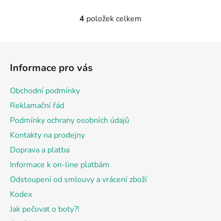
4
položek celkem
O
v
l
Z
á
á
d
Informace pro vás
p
a
a
c
Obchodní podmínky
t
í
Reklamační řád
p
í
r
Podmínky ochrany osobních údajů
v
Kontakty na prodejny
k
Doprava a platba
y
v
Informace k on-line platbám
ý
Odstoupení od smlouvy a vrácení zboží
p
Kodex
i
s
Jak pečovat o boty?!
u