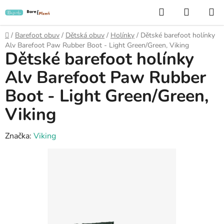
Přejít
Hledat
NÁKUP
na
KOŠÍK
obsah
Domů
/
Barefoot obuv
/
Dětská obuv
/
Holínky
/
Dětské barefoot holínky
Alv Barefoot Paw Rubber Boot - Light Green/Green, Viking
Dětské barefoot holínky
Alv Barefoot Paw Rubber
Boot - Light Green/Green,
Viking
Značka:
Viking