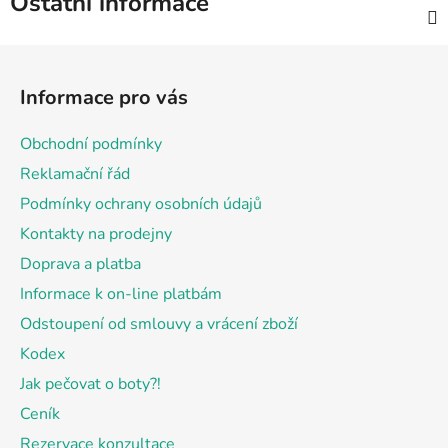
Ostatní informace
Z
á
Informace pro vás
p
a
Obchodní podmínky
t
Reklamační řád
í
Podmínky ochrany osobních údajů
Kontakty na prodejny
Doprava a platba
Informace k on-line platbám
Odstoupení od smlouvy a vrácení zboží
Kodex
Jak pečovat o boty?!
Ceník
Rezervace konzultace