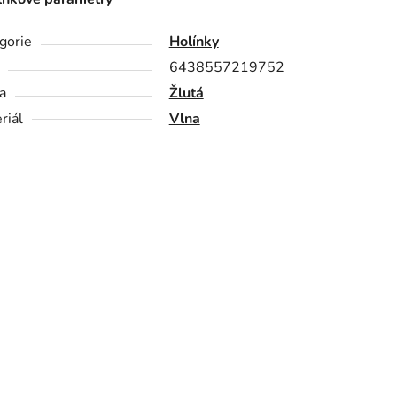
gorie
Holínky
6438557219752
a
Žlutá
riál
Vlna