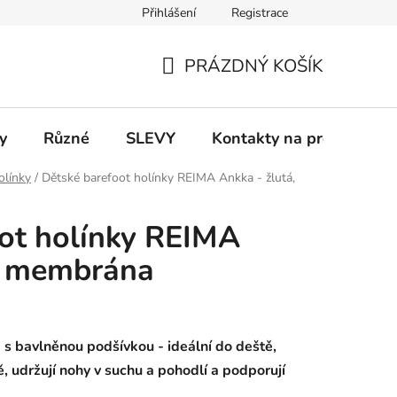
Přihlášení
Registrace
 a platba
Informace k on-line platbám
Odstoupení od smlou
PRÁZDNÝ KOŠÍK
NÁKUPNÍ
KOŠÍK
y
Různé
SLEVY
Kontakty na prodejny
olínky
/
Dětské barefoot holínky REIMA Ankka - žlutá,
ot holínky REIMA
á, membrána
s bavlněnou podšívkou - ideální do deště,
ě, udržují nohy v suchu a pohodlí a podporují