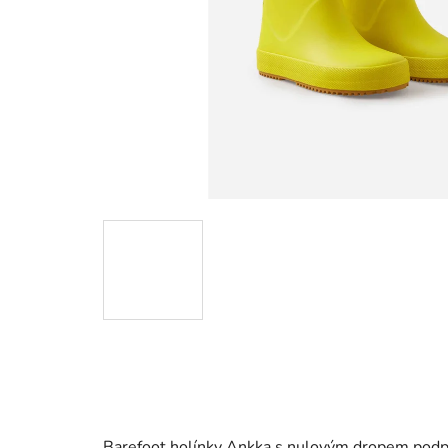
Barefoot holínky Ankka s nulovým dropem
podpo