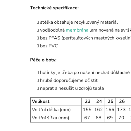
Technické specifikace:
stélka obsahuje recyklovaný materiál
voděodolná
membrána
laminovaná na svrš
bez PFAS (perftalátových mastných kyselin
bez PVC
Péče o boty:
holínky je třeba po nošení nechat důkladně 
hrubé doporučujeme očistit
neprat a nesušit u zdrojů tepla
Velikost
23
24
25
26
Vnitřní délka (mm)
155
162
166
173
Vnitřní šířka (mm)
67
68
69
70