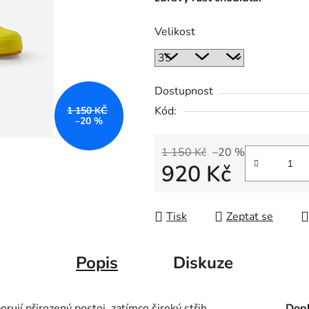
Velikost
Dostupnost
Kód:
1 150 KČ
–20 %
1 150 Kč
–20 %
920 Kč
Měrná cena:
Tisk
Zeptat se
Popis
Diskuze
rují přirozený postoj, zatímco široký střih
Dopl