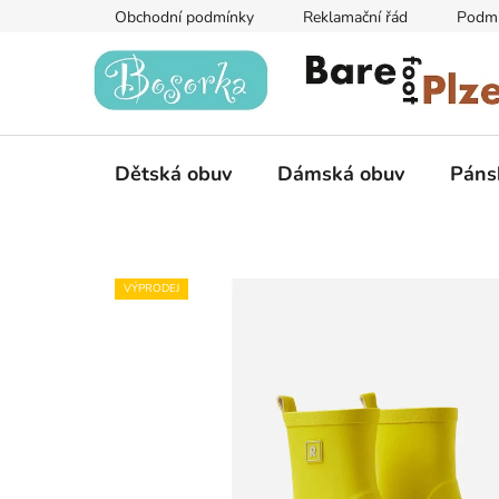
Přejít
Obchodní podmínky
Reklamační řád
Podmí
na
obsah
Dětská obuv
Dámská obuv
Páns
VÝPRODEJ