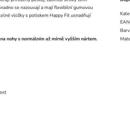
Snadno se nazouvají a mají flexibilní gumovou
Kate
telné vložky s potiskem Happy Fit usnadňují
EAN
Barv
 na nohy s normálním až mírně vyšším nártem.
Mate
ost