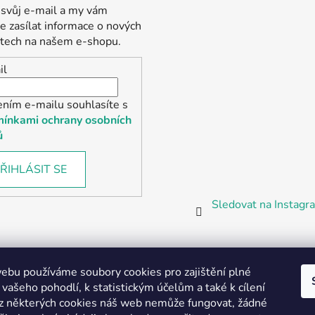
 svůj e-mail a my vám
 zasílat informace o nových
tech na našem e-shopu.
il
ením e-mailu souhlasíte s
ínkami ochrany osobních
ů
ŘIHLÁSIT SE
Sledovat na Instag
bu používáme soubory cookies pro zajištění plné
 vašeho pohodlí, k statistickým účelům a také k cílení
z některých cookies náš web nemůže fungovat, žádné
Partnerská prodejna Barefoot Plzeň