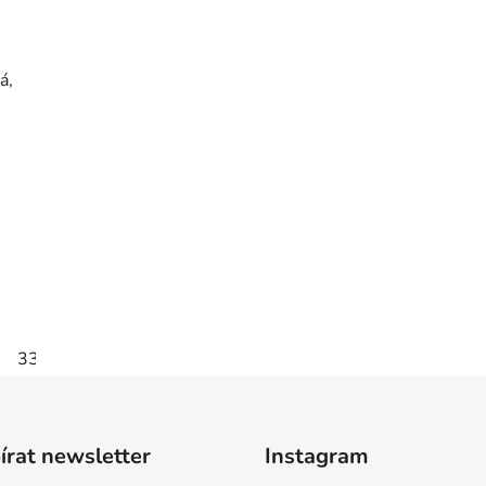
á,
33
35
36
rat newsletter
Instagram