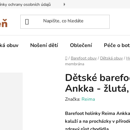
nky ochrany osobních údajů
Kontakty na prodejny
Doprava
ká obuv
Nošení dětí
Oblečení
Péče o bot
Domů
/
Barefoot obuv
/
Dětská obuv
/
H
membrána
Dětské barefo
Ankka - žlut
Značka:
Reima
Barefoot holínky Reima Ankka 
kaluží a na procházky v přírod
zdravý růst chodidla.