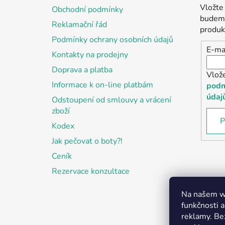
a
Vložte
Obchodní podmínky
t
budeme
Reklamační řád
í
produk
Podmínky ochrany osobních údajů
E-ma
Kontakty na prodejny
Doprava a platba
Vlož
Informace k on-line platbám
podm
údaj
Odstoupení od smlouvy a vrácení
zboží
P
Kodex
Jak pečovat o boty?!
Ceník
Rezervace konzultace
Na našem we
funkčnosti a
reklamy. Be