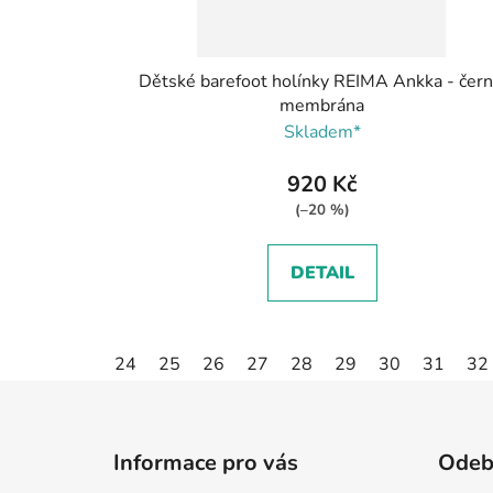
Dětské barefoot holínky REIMA Ankka - čern
membrána
Skladem*
920 Kč
(–20 %)
DETAIL
24
25
26
27
28
29
30
31
32
Z
á
Informace pro vás
Odebí
p