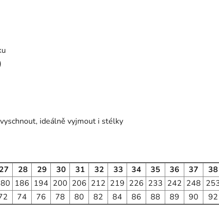
ku
)
vyschnout, ideálně vyjmout i stélky
27
28
29
30
31
32
33
34
35
36
37
38
180
186
194
200
206
212
219
226
233
242
248
25
72
74
76
78
80
82
84
86
88
89
90
92