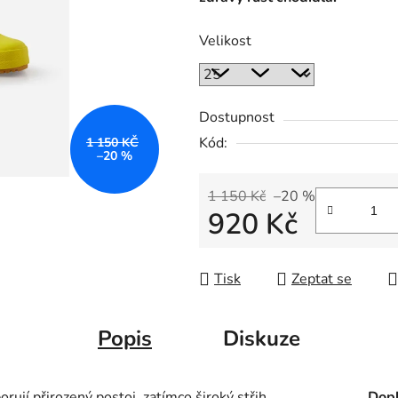
Velikost
Dostupnost
Kód:
1 150 KČ
–20 %
1 150 Kč
–20 %
920 Kč
Měrná cena:
Tisk
Zeptat se
Popis
Diskuze
rují přirozený postoj, zatímco široký střih
Dopl