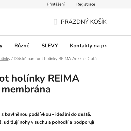
Přihlášení
Registrace
 a platba
Informace k on-line platbám
Odstoupení od smlou
PRÁZDNÝ KOŠÍK
NÁKUPNÍ
KOŠÍK
y
Různé
SLEVY
Kontakty na prodejny
olínky
/
Dětské barefoot holínky REIMA Ankka - žlutá,
ot holínky REIMA
á, membrána
s bavlněnou podšívkou - ideální do deště,
ě, udržují nohy v suchu a pohodlí a podporují