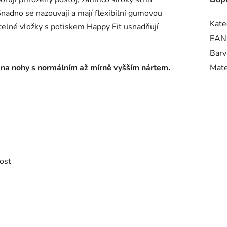
Snadno se nazouvají a mají flexibilní gumovou
Kate
telné vložky s potiskem Happy Fit usnadňují
EAN
Barv
 na nohy s normálním až mírně vyšším nártem.
Mate
ost