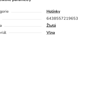
gorie
Holínky
6438557219653
a
Žlutá
riál
Vlna