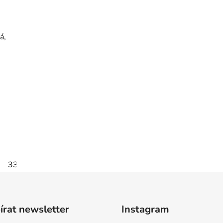
á,
33
35
36
rat newsletter
Instagram