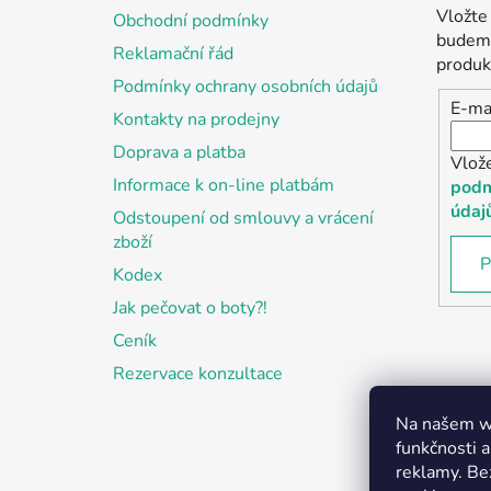
a
Vložte
Obchodní podmínky
t
budeme
Reklamační řád
í
produk
Podmínky ochrany osobních údajů
E-ma
Kontakty na prodejny
Doprava a platba
Vlož
Informace k on-line platbám
podm
údaj
Odstoupení od smlouvy a vrácení
zboží
P
Kodex
Jak pečovat o boty?!
Ceník
Rezervace konzultace
Na našem we
funkčnosti a
reklamy. Be