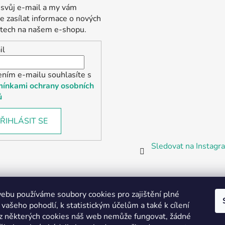
 svůj e-mail a my vám
 zasílat informace o nových
tech na našem e-shopu.
il
ením e-mailu souhlasíte s
ínkami ochrany osobních
ů
ŘIHLÁSIT SE
Sledovat na Instag
bu používáme soubory cookies pro zajištění plné
 vašeho pohodlí, k statistickým účelům a také k cílení
z některých cookies náš web nemůže fungovat, žádné
Partnerská prodejna Barefoot Plzeň