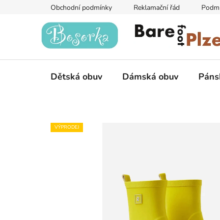
Přejít
Obchodní podmínky
Reklamační řád
Podmí
na
obsah
Dětská obuv
Dámská obuv
Páns
VÝPRODEJ