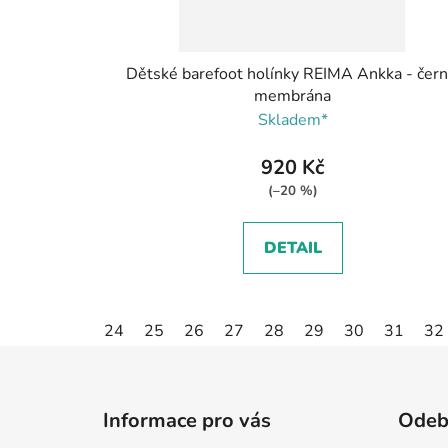
Dětské barefoot holínky REIMA Ankka - čern
membrána
Skladem*
920 Kč
(–20 %)
DETAIL
24
25
26
27
28
29
30
31
32
Z
á
Informace pro vás
Odebí
p