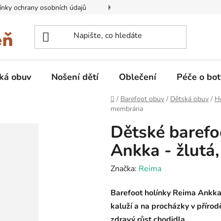
nky ochrany osobních údajů
Kontakty na prodejny
Doprava
ká obuv
Nošení dětí
Oblečení
Péče o bot
Domů
/
Barefoot obuv
/
Dětská obuv
/
H
membrána
Dětské barefo
Ankka - žlut
Značka:
Reima
Barefoot holínky Reima Ankka 
kaluží a na procházky v přírod
zdravý růst chodidla.