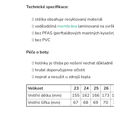
Technické specifikace:
stélka obsahuje recyklovaný materiál
voděodolná
membrána
laminovaná na svrš
bez PFAS (perftalátových mastných kyselin
bez PVC
Péče o boty:
holínky je třeba po nošení nechat důkladně 
hrubé doporučujeme očistit
neprat a nesušit u zdrojů tepla
Velikost
23
24
25
26
Vnitřní délka (mm)
155
162
166
173
Vnitřní šířka (mm)
67
68
69
70