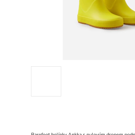
Barefoot holínky Ankka s nulovým dropem
podpo