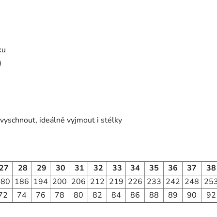
ku
)
vyschnout, ideálně vyjmout i stélky
27
28
29
30
31
32
33
34
35
36
37
38
180
186
194
200
206
212
219
226
233
242
248
25
72
74
76
78
80
82
84
86
88
89
90
92