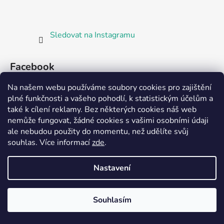
Sledovat na Instagramu
Facebook
Na našem webu používáme soubory cookies pro zajištění
plné funkčnosti a vašeho pohodlí, k statistickým účelům a
také k cílení reklamy. Bez některých cookies náš web
nemůže fungovat, žádné cookies s vašimi osobními údaji
ale nebudou použity do momentu, než udělíte svůj
Partnerská prodejna Barefoot Plzeň
souhlas
.
Více informací
zde
.
Nastavení
Vytvořil Shoptet
Souhlasím
Copyright 2026
Bosorka Plzeň
. Všechna práva
vyhrazena.