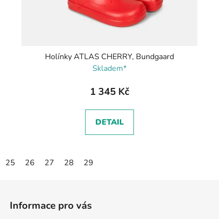
Holínky ATLAS CHERRY, Bundgaard
Skladem*
1 345 Kč
DETAIL
25
26
27
28
29
Z
á
Informace pro vás
p