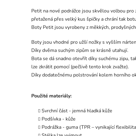
Petit na nové podrážce jsou skvělou volbou pro 
přetažená přes velký kus špičky a chrání tak bo
Boty Petit jsou vyrobeny z měkkých, prodyšných
Boty jsou vhodné pro užší nožky s vyšším nárte
Díky dvěma suchým zipům se krásně utahují.
Bota se dá snadno otevřít díky suchému zipu, ta
lze zkrátit pomocí (pečlivě tento krok zvažte).
Díky dodatečnému polstrování kolem horního ok
Použité materiály:
Svrchní část - jemná hladká kůže
Podšívka - kůže
Podrážka - guma (TPR – vynikající flexibili
Stélka lze vyjmout.