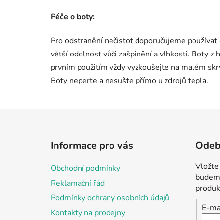
Péče o boty:
Pro odstranění nečistot doporučujeme používat
větší odolnost vůči zašpinění a vlhkosti. Boty 
prvním použitím vždy vyzkoušejte na malém skry
Boty neperte a nesušte přímo u zdrojů tepla.
Z
á
Informace pro vás
Odebí
p
a
Vložte
Obchodní podmínky
t
budeme
Reklamační řád
í
produk
Podmínky ochrany osobních údajů
E-ma
Kontakty na prodejny