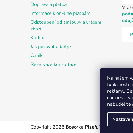
Doprava a platba
Vlož
Informace k on-line platbám
podm
údaj
Odstoupení od smlouvy a vrácení
zboží
P
Kodex
Jak pečovat o boty?!
Ceník
Rezervace konzultace
Na našem we
funkčnosti a
reklamy. Be
cookies s v
než udělíte 
Nastaven
Copyright 2026
Bosorka Plzeň
. Všechna práva 