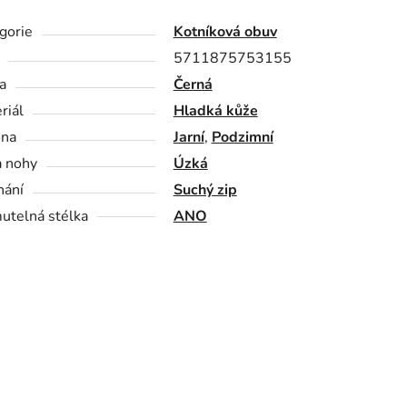
gorie
Kotníková obuv
5711875753155
a
Černá
riál
Hladká kůže
óna
Jarní
,
Podzimní
a nohy
Úzká
nání
Suchý zip
utelná stélka
ANO