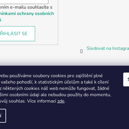
ením e-mailu souhlasíte s
ínkami ochrany osobních
ů
ŘIHLÁSIT SE
Sledovat na Instag
bu používáme soubory cookies pro zajištění plné
 vašeho pohodlí, k statistickým účelům a také k cílení
z některých cookies náš web nemůže fungovat, žádné
Partnerská prodejna Barefoot Plzeň
ašimi osobními údaji ale nebudou použity do momentu,
svůj souhlas
.
Více informací
zde
.
í
vyhrazena.