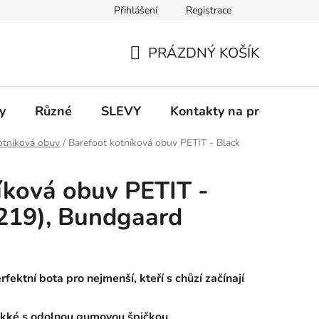
Přihlášení
Registrace
 a platba
Informace k on-line platbám
Odstoupení od smlou
PRÁZDNÝ KOŠÍK
NÁKUPNÍ
KOŠÍK
y
Různé
SLEVY
Kontakty na prodejny
otníková obuv
/
Barefoot kotníková obuv PETIT - Black
íková obuv PETIT -
219), Bundgaard
fektní bota pro nejmenší, kteří s chůzí začínají
 měkké s odolnou gumovou špičkou.