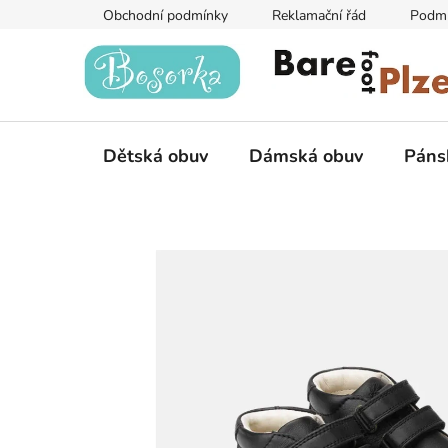
Přejít
Obchodní podmínky
Reklamační řád
Podmí
na
obsah
Dětská obuv
Dámská obuv
Páns