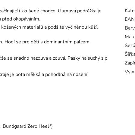
Kate
začínající i zkušené chodce. Gumová podrážka je
tu před okopáváním.
EAN
 kožených materiálů a podšité vyčiněnou kůží.
Barv
Mate
m. Hodí se pro děti s dominantním palcem.
Sez
Šířk
kže se snadno nazouvá a zouvá. Pásky na suchý zip
Zapí
Vyjm
raje je bota měkká a pohodlná na nošení.
ta, Bundgaard Zero Heel*)