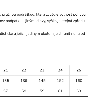
, pružnou podrážkou, která zvyšuje volnost pohybu
ez podpatku – jinými slovy, výška je stejná vpředu i
istické a jejich jediným úkolem je chránit nohu od
21
22
23
24
25
135
139
145
152
160
57
58
59
61
63