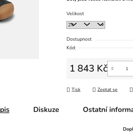
Velikost
Dostupnost
Kód:
1 843 Kč
Měrná cena:
Tisk
Zeptat se
pis
Diskuze
Ostatní inform
Dopl