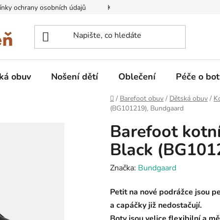
nky ochrany osobních údajů
Kontakty na prodejny
Doprava
ká obuv
Nošení dětí
Oblečení
Péče o bot
Domů
/
Barefoot obuv
/
Dětská obuv
/
K
(BG101219), Bundgaard
Barefoot kotn
Black (BG101
Značka:
Bundgaard
Petit na nové podrážce jsou per
a capáčky již nedostačují.
Boty jsou velice flexibilní a