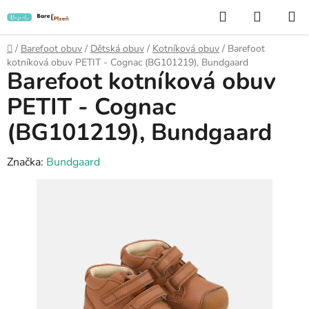
Přejít
Hledat
NÁKUP
na
KOŠÍK
obsah
Domů
/
Barefoot obuv
/
Dětská obuv
/
Kotníková obuv
/
Barefoot
kotníková obuv PETIT - Cognac (BG101219), Bundgaard
Barefoot kotníková obuv
PETIT - Cognac
(BG101219), Bundgaard
Značka:
Bundgaard