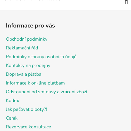
Z
á
Informace pro vás
p
a
Obchodní podmínky
t
Reklamační řád
í
Podmínky ochrany osobních údajů
Kontakty na prodejny
Doprava a platba
Informace k on-line platbám
Odstoupení od smlouvy a vrácení zboží
Kodex
Jak pečovat o boty?!
Ceník
Rezervace konzultace