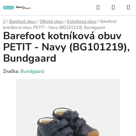
Přejít
Hledat
NÁKUP
na
KOŠÍK
obsah
Domů
/
Barefoot obuv
/
Dětská obuv
/
Kotníková obuv
/
Barefoot
kotníková obuv PETIT - Navy (BG101219), Bundgaard
Barefoot kotníková obuv
PETIT - Navy (BG101219),
Bundgaard
Značka:
Bundgaard