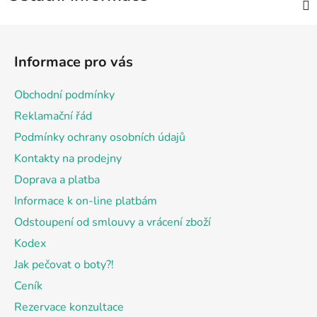
Z
á
Informace pro vás
p
a
Obchodní podmínky
t
Reklamační řád
í
Podmínky ochrany osobních údajů
Kontakty na prodejny
Doprava a platba
Informace k on-line platbám
Odstoupení od smlouvy a vrácení zboží
Kodex
Jak pečovat o boty?!
Ceník
Rezervace konzultace