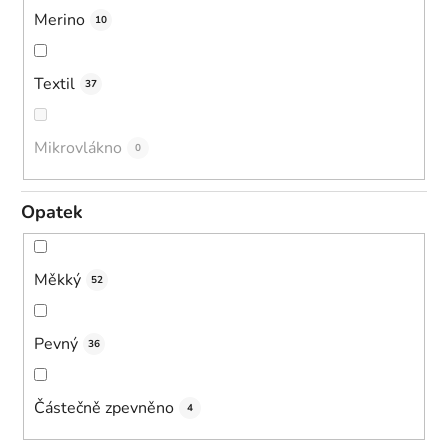
Merino
10
Textil
37
Mikrovlákno
0
Opatek
Měkký
52
Pevný
36
Částečně zpevněno
4