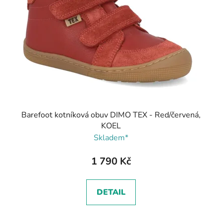
p
r
o
d
u
k
t
ů
Barefoot kotníková obuv DIMO TEX - Red/červená,
KOEL
Skladem*
1 790 Kč
DETAIL