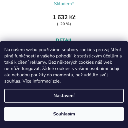
Skladem*
1 632 Kč
(–20 %)
DETAIL
Na našem webu používáme soubory cookies pro zajištění
plné funkčnosti a vašeho pohodlí, k statistickým účelům a
také k cílení reklamy. Bez některých cookies náš web
20
22
nemůže fungovat, žádné cookies s vašimi osobními údaji
ale nebudou použity do momentu, než udělíte svůj
VÝPRODEJ
souhlas
.
Více informací
zde
.
MEMBRÁNA
Nastavení
Souhlasím