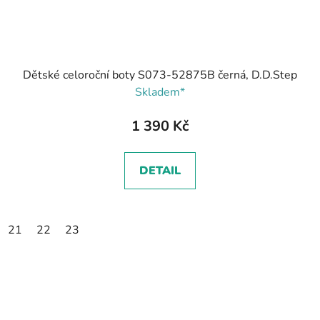
Dětské celoroční boty S073-52875B černá, D.D.Step
Skladem*
1 390 Kč
DETAIL
21
22
23