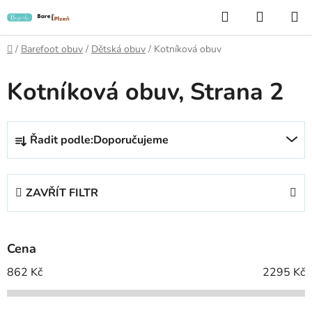
Přejít
Hledat
NÁKUP
na
KOŠÍK
obsah
Domů
/
Barefoot obuv
/
Dětská obuv
/
Kotníková obuv
Kotníková obuv
, Strana 2
Ř
Řadit podle:
Doporučujeme
a
z
e
ZAVŘÍT FILTR
n
í
p
Cena
r
o
862
Kč
2295
Kč
d
u