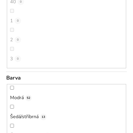
40
0
1
0
2
0
3
0
Barva
Modrá
52
Šedá/stříbrná
13