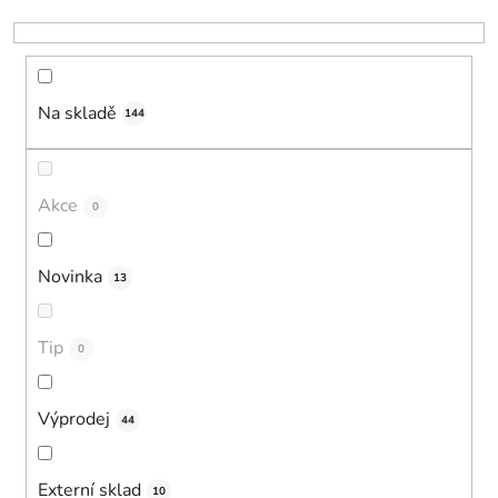
k
t
ů
Na skladě
144
Akce
0
Novinka
13
Tip
0
Výprodej
44
Externí sklad
10