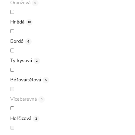
Oranžová
0
Hnědá
18
Bordó
6
Tyrkysová
2
Béžová/tělová
5
Vícebarevná
0
Hořčicová
2