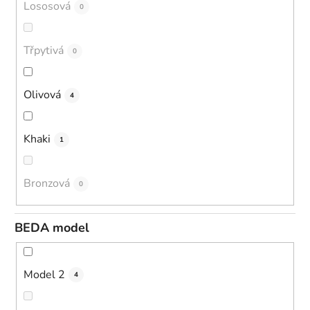
Lososová
0
Třpytivá
0
Olivová
4
Khaki
1
Bronzová
0
BEDA model
Model 2
4