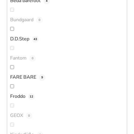
Beda barefoot
4
Bundgaard
0
D.D.Step
43
Fantom
0
FARE BARE
9
Froddo
12
GEOX
0