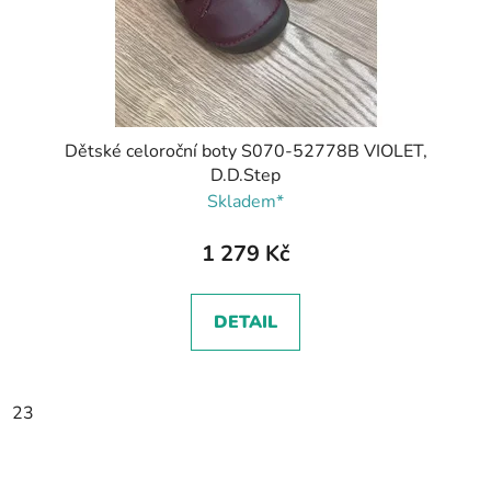
Dětské celoroční boty S070-52778B VIOLET,
D.D.Step
Skladem*
1 279 Kč
DETAIL
23