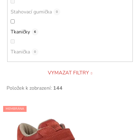
Stahovací gumička
0
Tkaničky
6
Tkanička
0
VYMAZAT FILTRY
Položek k zobrazení:
144
V
MEMBRÁNA
ý
p
i
s