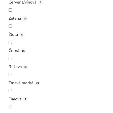
Červená/vínová
5
Zelená
10
Žlutá
6
Černá
16
Růžová
36
Tmavě modrá
49
Fialová
7