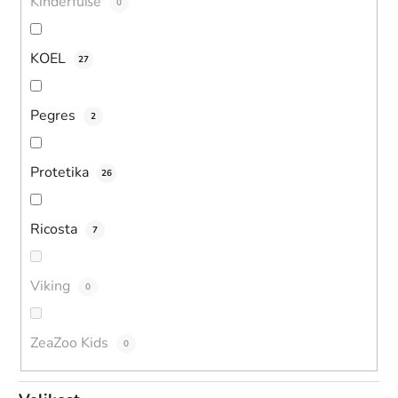
Kinderfüße
0
KOEL
27
Pegres
2
Protetika
26
Ricosta
7
Viking
0
ZeaZoo Kids
0