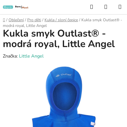
Přejít
Hledat
NÁKUP
na
KOŠÍK
obsah
Domů
/
Oblečení
/
Pro děti
/
Kukla / sloní čepice
/
Kukla smyk Outlast® -
modrá royal, Little Angel
Kukla smyk Outlast® -
modrá royal, Little Angel
Značka:
Little Angel