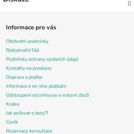
Z
á
Informace pro vás
p
a
Obchodní podmínky
t
Reklamační řád
í
Podmínky ochrany osobních údajů
Kontakty na prodejny
Doprava a platba
Informace k on-line platbám
Odstoupení od smlouvy a vrácení zboží
Kodex
Jak pečovat o boty?!
Ceník
Rezervace konzultace