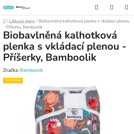
Přejít
Hledat
NÁKUP
na
KOŠÍK
obsah
Domů
/
Látkové pleny
/
Biobavlněná kalhotková plenka s vkládací plenou
- Příšerky, Bamboolik
Biobavlněná kalhotková
plenka s vkládací plenou -
Příšerky, Bamboolik
Značka:
Bamboolik
VÝPRODEJ