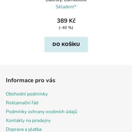
Skladem*
389 Kč
(–40 %)
DO KOŠÍKU
Z
á
Informace pro vás
p
a
Obchodní podmínky
t
Reklamační řád
í
Podmínky ochrany osobních údajů
Kontakty na prodejny
Doprava a platba