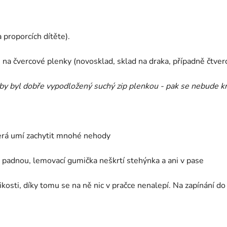
 proporcích dítěte).
 i na čvercové plenky (novosklad, sklad na draka, případně čtve
aby byl dobře vypodložený suchý zip plenkou - pak se nebude kro
která umí zachytit mnohé nehody
e padnou, lemovací gumička neškrtí stehýnka a ani v pase
ikosti, díky tomu se na ně nic v pračce nenalepí. Na zapínání do 