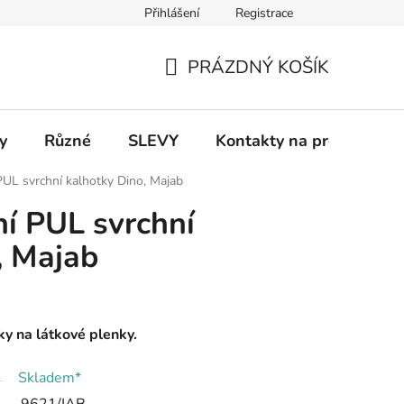
Přihlášení
Registrace
 a platba
Informace k on-line platbám
Odstoupení od smlou
PRÁZDNÝ KOŠÍK
NÁKUPNÍ
KOŠÍK
y
Různé
SLEVY
Kontakty na prodejny
PUL svrchní kalhotky Dino, Majab
ní PUL svrchní
, Majab
ky na látkové plenky.
Skladem*