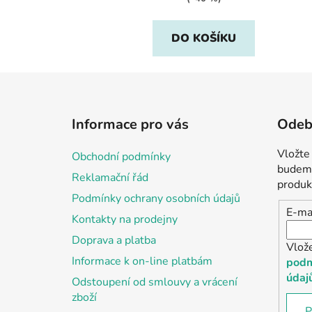
DO KOŠÍKU
Z
á
Informace pro vás
Odebí
p
a
Vložte
Obchodní podmínky
t
budeme
Reklamační řád
í
produk
Podmínky ochrany osobních údajů
E-ma
Kontakty na prodejny
Doprava a platba
Vlož
Informace k on-line platbám
podm
údaj
Odstoupení od smlouvy a vrácení
zboží
P