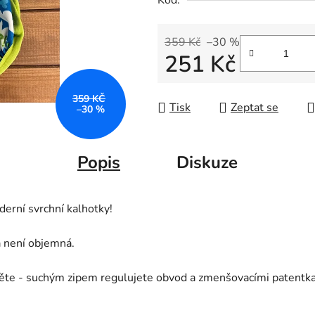
Kód:
359 Kč
–30 %
251 Kč
Měrná cena:
359 KČ
Tisk
Zeptat se
–30 %
Popis
Diskuze
erní svrchní kalhotky!
 není objemná.
ítěte - suchým zipem regulujete obvod a zmenšovacími patentka