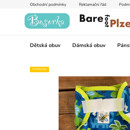
Přejít
Obchodní podmínky
Reklamační řád
Podmí
na
obsah
Dětská obuv
Dámská obuv
Páns
VÝPRODEJ