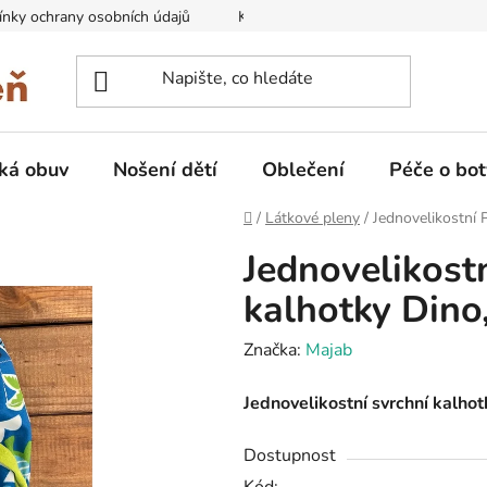
nky ochrany osobních údajů
Kontakty na prodejny
Doprava
ká obuv
Nošení dětí
Oblečení
Péče o bot
Domů
/
Látkové pleny
/
Jednovelikostní 
Jednovelikost
kalhotky Dino
Značka:
Majab
Jednovelikostní svrchní kalhot
Dostupnost