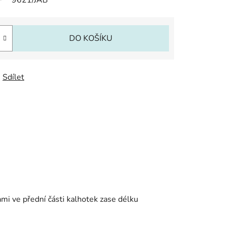
9621/JAB
DO KOŠÍKU
Sdílet
mi ve přední části kalhotek zase délku