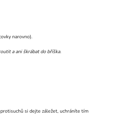
rcovky narovno).
utit a ani škrábat do bříška.
protisuchů si dejte záležet, uchráníte tím