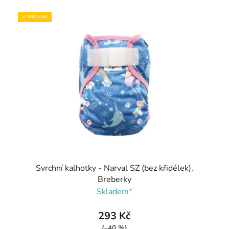
VÝPRODEJ
Svrchní kalhotky - Narval SZ (bez křidélek),
Breberky
Skladem*
293 Kč
(–40 %)