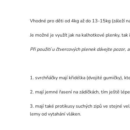
Vhodné pro děti od 4kg až do 13-15kg (záleží na
Je možné je využít jak na kalhotkové plenky, tak
Při použití u čtvercových plenek dávejte pozor, 
1. svrchňáčky mají křidélka (dvojité gumičky), 
2. mají jemné řasení na zádíčkách, tím ještě lép
3. mají také protikusy suchých zipů ve stejné vel
lemy od vytahání vláken.