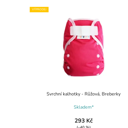
VÝPRODEJ
Svrchní kalhotky - Růžová, Breberky
Skladem*
293 Kč
(–40 %)