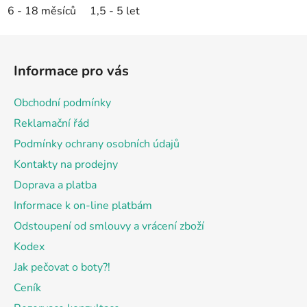
6 - 18 měsíců
1,5 - 5 let
Z
á
Informace pro vás
p
a
Obchodní podmínky
t
Reklamační řád
í
Podmínky ochrany osobních údajů
Kontakty na prodejny
Doprava a platba
Informace k on-line platbám
Odstoupení od smlouvy a vrácení zboží
Kodex
Jak pečovat o boty?!
Ceník