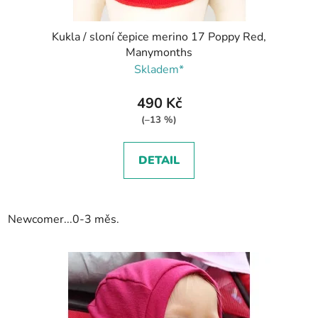
Kukla / sloní čepice merino 17 Poppy Red,
Manymonths
Skladem*
490 Kč
(–13 %)
DETAIL
Newcomer...0-3 měs.