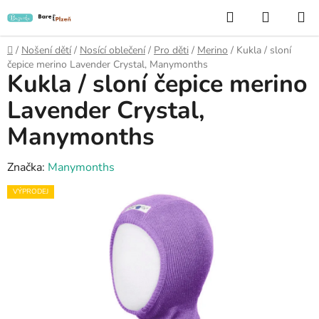
Přejít
Hledat
NÁKUP
na
KOŠÍK
obsah
Domů
/
Nošení dětí
/
Nosící oblečení
/
Pro děti
/
Merino
/
Kukla / sloní
čepice merino Lavender Crystal, Manymonths
Kukla / sloní čepice merino
Lavender Crystal,
Manymonths
Značka:
Manymonths
VÝPRODEJ