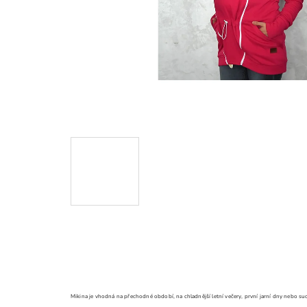
Mikina je vhodná na přechodné období, na chladnější letní večery, první jarní dny nebo s