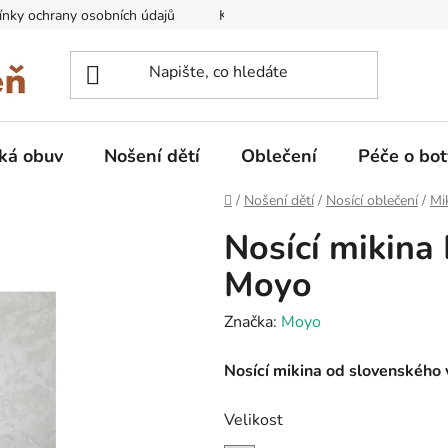
nky ochrany osobních údajů
Kontakty na prodejny
Doprava
ká obuv
Nošení dětí
Oblečení
Péče o bot
Domů
/
Nošení dětí
/
Nosící oblečení
/
Mi
Nosící mikina 
Moyo
Značka:
Moyo
Nosící mikina od slovenského
Velikost