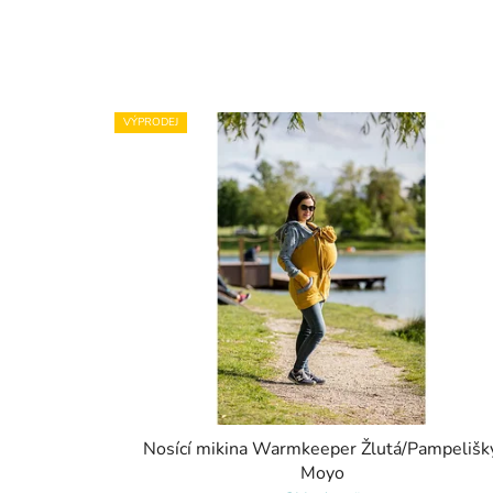
VÝPRODEJ
Nosící mikina Warmkeeper Žlutá/Pampelišky
Moyo