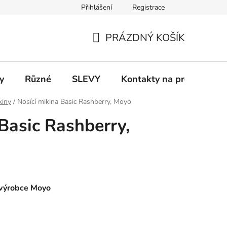
Přihlášení
Registrace
 a platba
Informace k on-line platbám
Odstoupení od smlou
PRÁZDNÝ KOŠÍK
NÁKUPNÍ
KOŠÍK
y
Různé
SLEVY
Kontakty na prodejny
kiny
/
Nosící mikina Basic Rashberry, Moyo
Basic Rashberry,
 výrobce Moyo