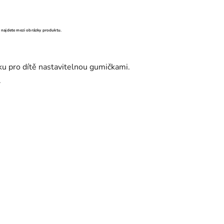
y najdete mezi obrázky produktu.
čku pro dítě nastavitelnou gumičkami.
.