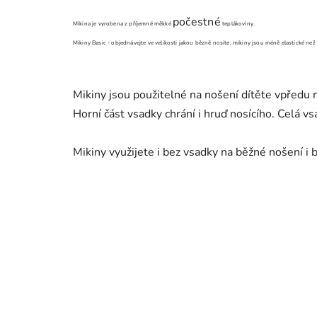
počestné
Mikina je vyrobena z příjemné měkké
teplákoviny.
Mikiny Basic - objednávejte ve velikosti jakou bězně nosíte, mikiny jsou méně elastické ne
Mikiny jsou použitelné na nošení dítěte vpředu 
Horní část vsadky chrání i hruď nosícího. Celá 
Mikiny využijete i bez vsadky na běžné nošení i 