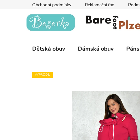
Přejít
Obchodní podmínky
Reklamační řád
Podmí
na
obsah
Dětská obuv
Dámská obuv
Páns
VÝPRODEJ