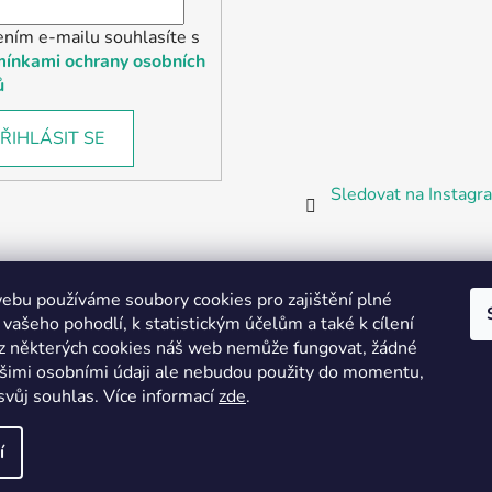
ením e-mailu souhlasíte s
ínkami ochrany osobních
ů
ŘIHLÁSIT SE
Sledovat na Instag
bu používáme soubory cookies pro zajištění plné
 vašeho pohodlí, k statistickým účelům a také k cílení
z některých cookies náš web nemůže fungovat, žádné
Partnerská prodejna Barefoot Plzeň
ašimi osobními údaji ale nebudou použity do momentu,
svůj souhlas
.
Více informací
zde
.
í
vyhrazena.