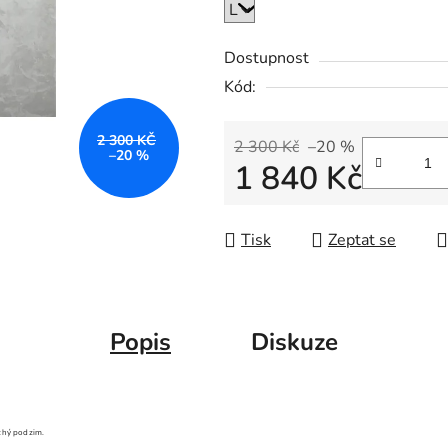
Dostupnost
Kód:
2 300 KČ
2 300 Kč
–20 %
–20 %
1 840 Kč
Měrná cena:
Tisk
Zeptat se
Popis
Diskuze
uchý podzim.