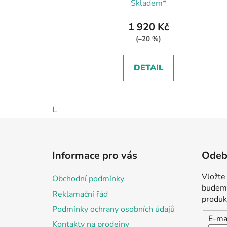
Skladem*
1 920 Kč
(–20 %)
DETAIL
L
Z
á
Informace pro vás
Odebí
p
a
Vložte
Obchodní podmínky
t
budeme
Reklamační řád
í
produk
Podmínky ochrany osobních údajů
E-ma
Kontakty na prodejny