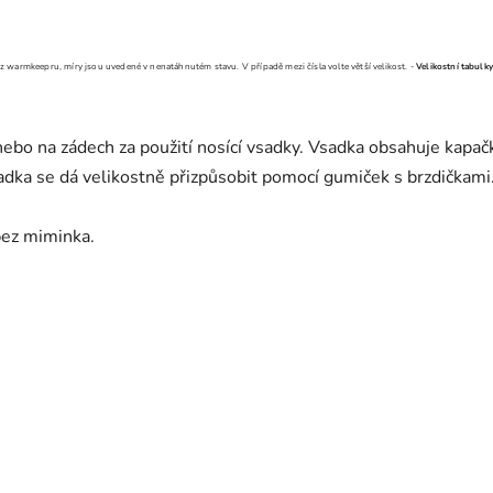
ž z warmkeepru, míry jsou uvedené v nenatáhnutém stavu. V případě mezi čísla volte větší velikost.
-
Velikostní tabulk
nebo na zádech za použití nosící vsadky. Vsadka obsahuje kapa
vsadka se dá velikostně přizpůsobit pomocí gumiček s brzdičkami
bez miminka.