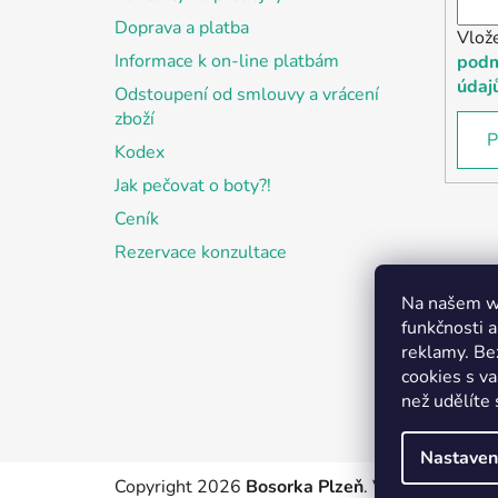
Doprava a platba
Vlož
Informace k on-line platbám
podm
údaj
Odstoupení od smlouvy a vrácení
zboží
P
Kodex
Jak pečovat o boty?!
Ceník
Rezervace konzultace
Na našem we
funkčnosti a
reklamy. Be
cookies s v
než udělíte 
Nastaven
Copyright 2026
Bosorka Plzeň
. Všechna práva 