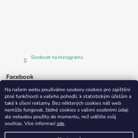
Sledovat na Instagramu
Facebook
Na našem webu používáme soubory cookies pro zajištění
plné funkčnosti a vašeho pohodlí, k statistickým účelům a
také k cílení reklamy. Bez některých cookies náš web
nemůže fungovat, žádné cookies s vašimi osobními údaji
ale nebudou použity do momentu, než udělíte svůj
Partnerská prodejna Barefoot Plzeň
souhlas
.
Více informací
zde
.