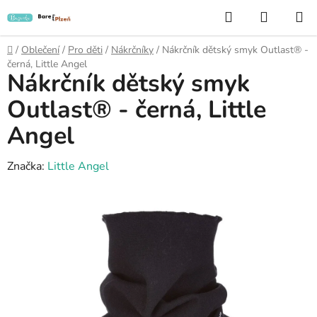
Přejít
Hledat
NÁKUP
na
KOŠÍK
obsah
Domů
/
Oblečení
/
Pro děti
/
Nákrčníky
/
Nákrčník dětský smyk Outlast® -
černá, Little Angel
Nákrčník dětský smyk
Outlast® - černá, Little
Angel
Značka:
Little Angel