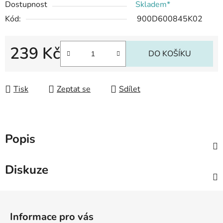
Dostupnost
Skladem*
Kód:
900D600845K02
239 Kč
DO KOŠÍKU
Měrná cena:
Tisk
Zeptat se
Sdílet
Popis
Diskuze
Z
á
Informace pro vás
p