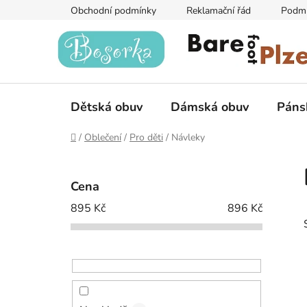
Přejít
Obchodní podmínky
Reklamační řád
Podmí
na
obsah
Dětská obuv
Dámská obuv
Páns
Domů
/
Oblečení
/
Pro děti
/
Návleky
P
o
Cena
s
895
Kč
896
Kč
t
r
a
n
n
í