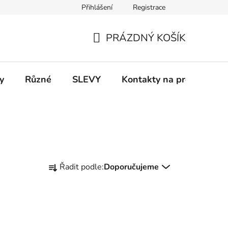
Přihlášení
Registrace
 a platba
Informace k on-line platbám
Odstoupení od smlou
PRÁZDNÝ KOŠÍK
NÁKUPNÍ
KOŠÍK
y
Různé
SLEVY
Kontakty na prodejny
Ř
Řadit podle:
Doporučujeme
a
z
e
n
í