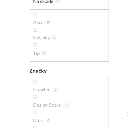
Na skladě
1
i
p
a
n
Akce
0
e
l
Novinka
0
Tip
0
Značky
Crawler
0
Design Socks
0
Diba
0