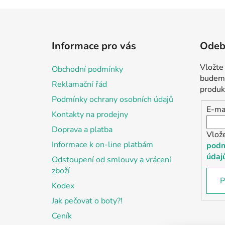
Z
á
Informace pro vás
Odebí
p
a
Vložte
Obchodní podmínky
t
budeme
Reklamační řád
í
produk
Podmínky ochrany osobních údajů
E-ma
Kontakty na prodejny
Doprava a platba
Vlož
Informace k on-line platbám
podm
údaj
Odstoupení od smlouvy a vrácení
zboží
P
Kodex
Jak pečovat o boty?!
Ceník