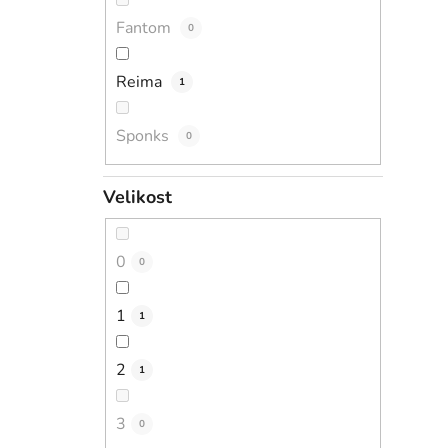
Fantom
0
Reima
1
Sponks
0
Velikost
0
0
1
1
2
1
3
0