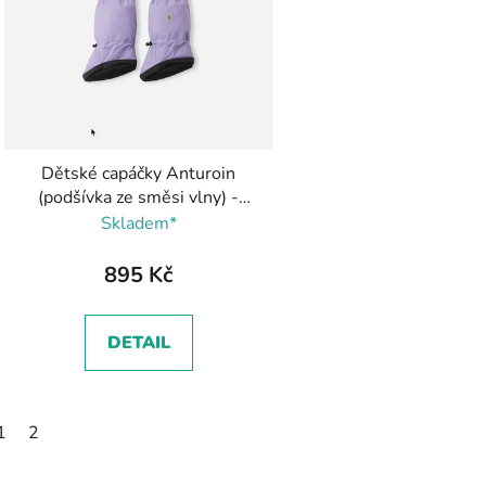
s
p
r
o
d
Dětské capáčky Anturoin
u
(podšívka ze směsi vlny) -
k
BLOOMING LILAC, Reima
Skladem*
t
ů
895 Kč
DETAIL
1
2
O