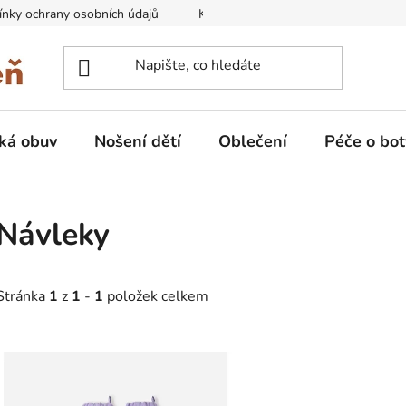
nky ochrany osobních údajů
Kontakty na prodejny
Doprava
ká obuv
Nošení dětí
Oblečení
Péče o bot
Návleky
Stránka
1
z
1
-
1
položek celkem
V
ý
p