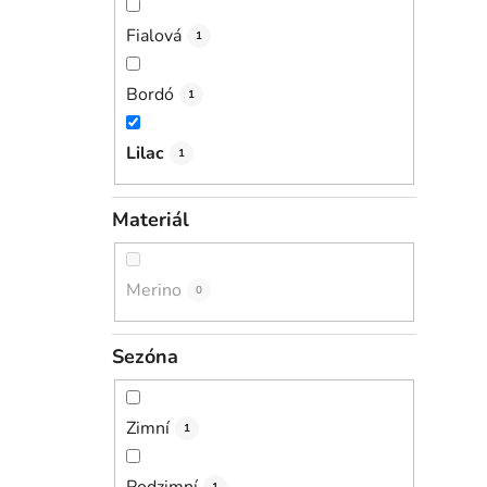
Fialová
1
Bordó
1
Lilac
1
Materiál
Merino
0
Sezóna
Zimní
1
Podzimní
1