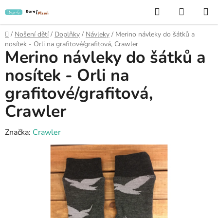
Přejít
Hledat
NÁKUP
na
KOŠÍK
obsah
Domů
/
Nošení dětí
/
Doplňky
/
Návleky
/
Merino návleky do šátků a
nosítek - Orli na grafitové/grafitová, Crawler
Merino návleky do šátků a
nosítek - Orli na
grafitové/grafitová,
Crawler
Značka:
Crawler