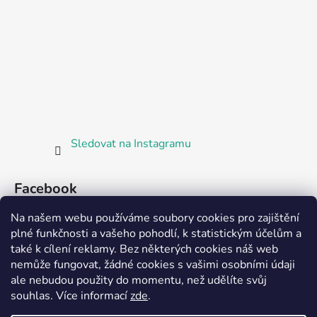
Sledovat na Instagramu
Facebook
Na našem webu používáme soubory cookies pro zajištění
plné funkčnosti a vašeho pohodlí, k statistickým účelům a
také k cílení reklamy. Bez některých cookies náš web
nemůže fungovat, žádné cookies s vašimi osobními údaji
ale nebudou použity do momentu, než udělíte svůj
Partnerská prodejna Barefoot Plzeň
souhlas
.
Více informací
zde
.