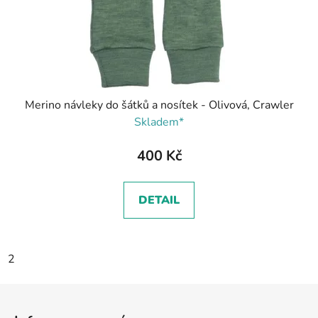
Merino návleky do šátků a nosítek - Olivová, Crawler
Skladem*
400 Kč
DETAIL
2
Z
á