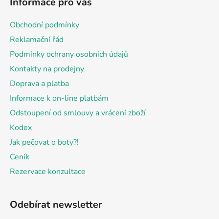
Informace pro vás
p
a
Obchodní podmínky
t
Reklamační řád
í
Podmínky ochrany osobních údajů
Kontakty na prodejny
Doprava a platba
Informace k on-line platbám
Odstoupení od smlouvy a vrácení zboží
Kodex
Jak pečovat o boty?!
Ceník
Rezervace konzultace
Odebírat newsletter