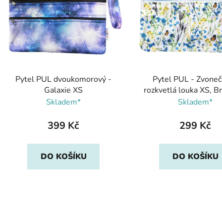
s
p
r
o
d
Pytel PUL dvoukomorový -
Pytel PUL - Zvone
u
Galaxie XS
rozkvetlá louka XS, B
k
Skladem*
Skladem*
t
ů
399 Kč
299 Kč
DO KOŠÍKU
DO KOŠÍKU