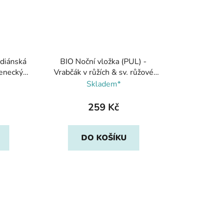
ndiánská
BIO Noční vložka (PUL) -
jenecký
Vrabčák v růžích & sv. růžové
y
bambusovo-biobavlněné froté,
Skladem*
Breberky
259 Kč
DO KOŠÍKU