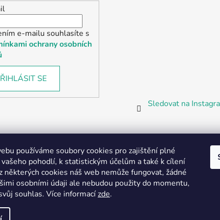
il
ením e-mailu souhlasíte s
ínkami ochrany osobních
ů
ŘIHLÁSIT SE
Sledovat na Instag
bu používáme soubory cookies pro zajištění plné
 vašeho pohodlí, k statistickým účelům a také k cílení
z některých cookies náš web nemůže fungovat, žádné
Partnerská prodejna Barefoot Plzeň
ašimi osobními údaji ale nebudou použity do momentu,
svůj souhlas
.
Více informací
zde
.
í