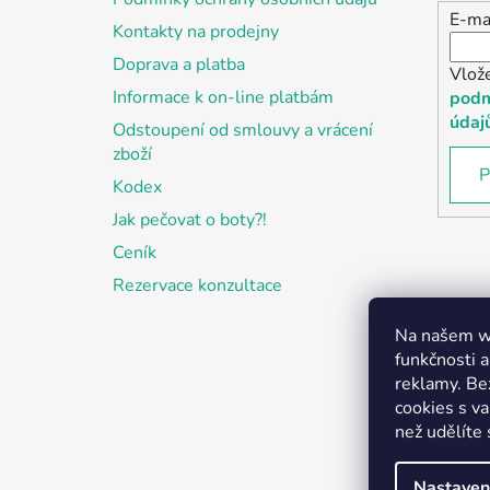
E-ma
Kontakty na prodejny
Doprava a platba
Vlož
Informace k on-line platbám
podm
údaj
Odstoupení od smlouvy a vrácení
zboží
P
Kodex
Jak pečovat o boty?!
Ceník
Rezervace konzultace
Na našem we
funkčnosti a
reklamy. Be
cookies s v
než udělíte 
Nastaven