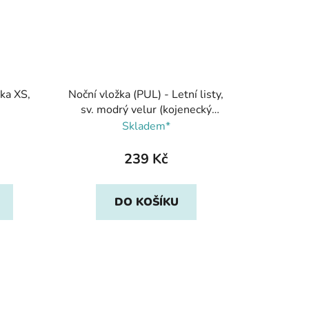
uka XS,
Noční vložka (PUL) - Letní listy,
sv. modrý velur (kojenecký
plyš), Breberky
Skladem*
239 Kč
DO KOŠÍKU