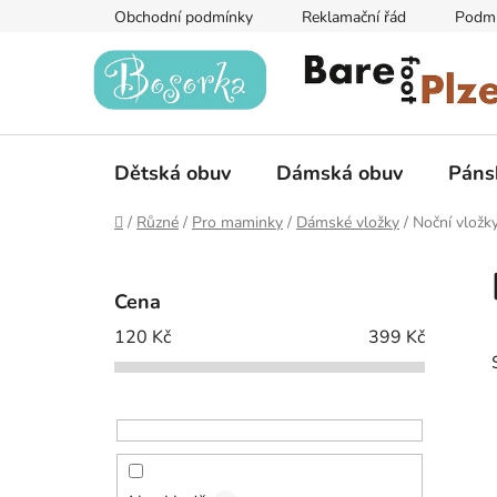
Přejít
Obchodní podmínky
Reklamační řád
Podmí
na
obsah
Dětská obuv
Dámská obuv
Páns
Domů
/
Různé
/
Pro maminky
/
Dámské vložky
/
Noční vložk
P
o
Cena
s
120
Kč
399
Kč
t
r
a
n
n
í