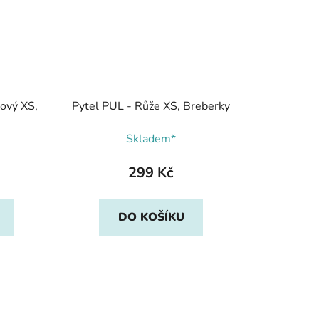
žový XS,
Pytel PUL - Růže XS, Breberky
Skladem*
299 Kč
DO KOŠÍKU