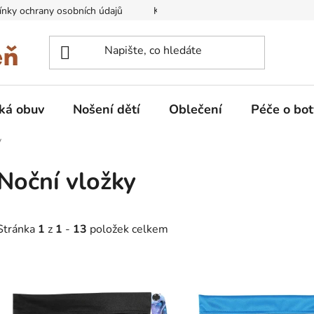
nky ochrany osobních údajů
Kontakty na prodejny
Doprava
ká obuv
Nošení dětí
Oblečení
Péče o bot
y
Noční vložky
Stránka
1
z
1
-
13
položek celkem
V
ý
p