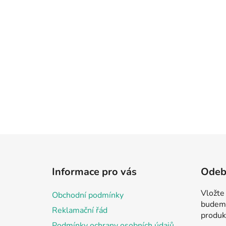
Z
á
Informace pro vás
Odebí
p
a
Vložte
Obchodní podmínky
t
budeme
Reklamační řád
í
produk
Podmínky ochrany osobních údajů