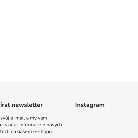
a
c
í
p
r
v
k
y
v
ý
p
i
s
u
rat newsletter
Instagram
 svůj e-mail a my vám
 zasílat informace o nových
tech na našem e-shopu.