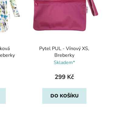
p
r
o
d
u
k
čková
Pytel PUL - Vínový XS,
t
reberky
Breberky
ů
Skladem*
299 Kč
DO KOŠÍKU