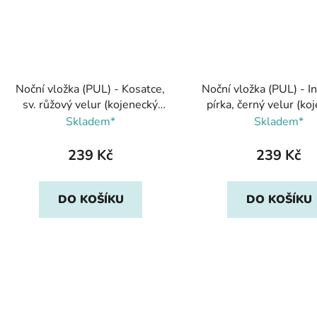
Noční vložka (PUL) - Kosatce,
Noční vložka (PUL) - I
sv. růžový velur (kojenecký
pírka, černý velur (ko
plyš), Breberky
plyš), Breberk
Skladem*
Skladem*
239 Kč
239 Kč
DO KOŠÍKU
DO KOŠÍKU