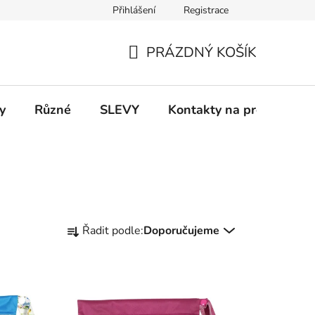
Přihlášení
Registrace
 a platba
Informace k on-line platbám
Odstoupení od smlou
PRÁZDNÝ KOŠÍK
NÁKUPNÍ
KOŠÍK
y
Různé
SLEVY
Kontakty na prodejny
Ř
Řadit podle:
Doporučujeme
a
z
e
n
í