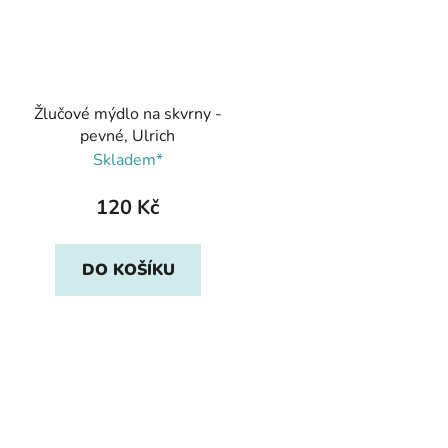
Žlučové mýdlo na skvrny -
pevné, Ulrich
Skladem*
120 Kč
DO KOŠÍKU
O
v
l
á
d