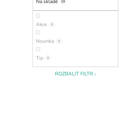
Na skladě
13
i
p
a
n
Akce
0
e
l
Novinka
0
Tip
0
ROZBALIT FILTR