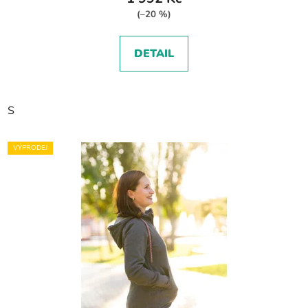
(–20 %)
DETAIL
S
VÝPRODEJ