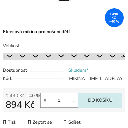
1 490
KČ
–40 %
Fleecová mikina pro nošení dětí
Velikost
Dostupnost
Skladem*
Kód:
MIKINA_LIME_L_ADELAY
1 490 Kč
–40 %
DO KOŠÍKU
894 Kč
Měrná cena:
Tisk
Zeptat se
Sdílet