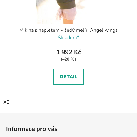
Mikina s nápletem - šedý melír, Angel wings
Skladem*
1 992 Kč
(–20 %)
DETAIL
XS
Z
á
Informace pro vás
p