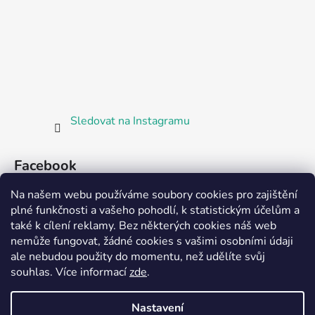
Sledovat na Instagramu
Facebook
Na našem webu používáme soubory cookies pro zajištění
plné funkčnosti a vašeho pohodlí, k statistickým účelům a
také k cílení reklamy. Bez některých cookies náš web
nemůže fungovat, žádné cookies s vašimi osobními údaji
ale nebudou použity do momentu, než udělíte svůj
Partnerská prodejna Barefoot Plzeň
souhlas
.
Více informací
zde
.
Nastavení