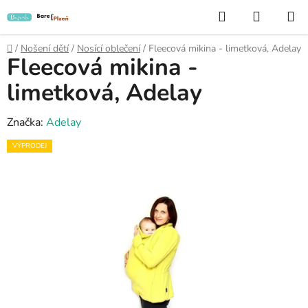
Přejít
Hledat
NÁKUP
na
KOŠÍK
obsah
Domů
/
Nošení dětí
/
Nosící oblečení
/
Fleecová mikina - limetková, Adelay
Fleecová mikina -
limetková, Adelay
Značka:
Adelay
VÝPRODEJ