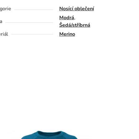
gorie
Nosící oblečení
Modrá
,
a
Šedá/stříbrná
riál
Merino