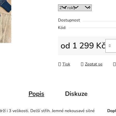
Dostupnost
Kód:
od
1 299 Kč
Měrná cena:
Tisk
Zeptat se
Popis
Diskuze
rží i 3 velikosti. Delší střih. Jemné nekousavé silné
Dopl