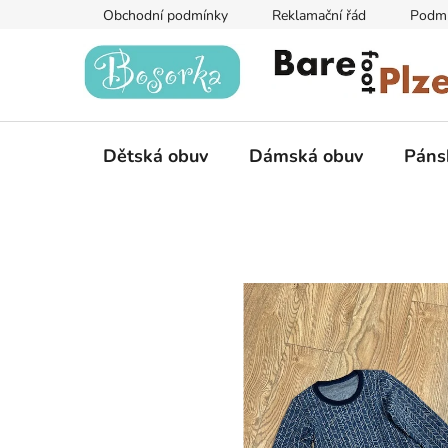
Přejít
Obchodní podmínky
Reklamační řád
Podmí
na
obsah
Dětská obuv
Dámská obuv
Páns