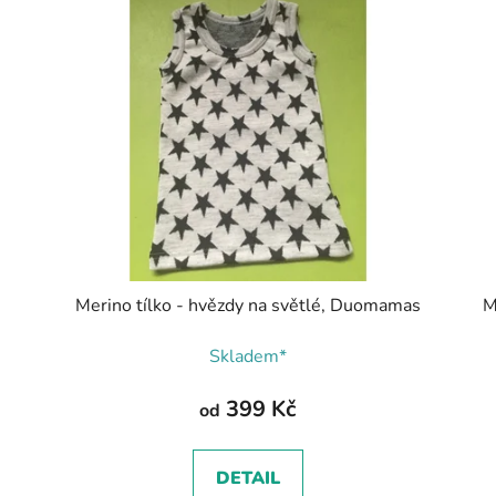
s
Merino tílko - hvězdy na světlé, Duomamas
M
Skladem*
399 Kč
od
DETAIL