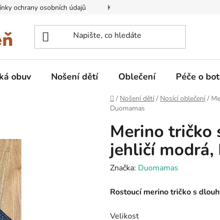
nky ochrany osobních údajů
Kontakty na prodejny
Doprava
ká obuv
Nošení dětí
Oblečení
Péče o bot
Domů
/
Nošení dětí
/
Nosící oblečení
/
Me
Duomamas
Merino tričko
jehličí modr
Značka:
Duomamas
Rostoucí merino tričko s dl
Velikost