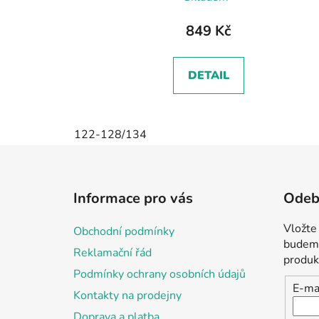
849 Kč
DETAIL
122-128/134
Z
á
Informace pro vás
Odebí
p
a
Vložte
Obchodní podmínky
t
budeme
Reklamační řád
í
produk
Podmínky ochrany osobních údajů
E-ma
Kontakty na prodejny
Doprava a platba