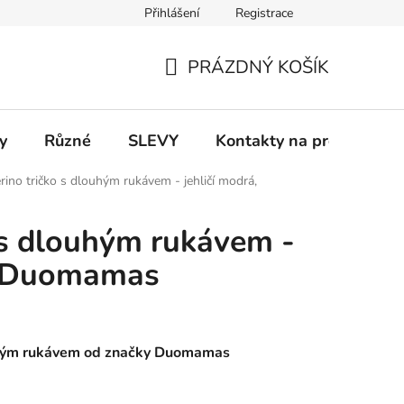
Přihlášení
Registrace
 a platba
Informace k on-line platbám
Odstoupení od smlou
PRÁZDNÝ KOŠÍK
NÁKUPNÍ
KOŠÍK
y
Různé
SLEVY
Kontakty na prodejny
rino tričko s dlouhým rukávem - jehličí modrá,
 s dlouhým rukávem -
á, Duomamas
ouhým rukávem od značky Duomamas