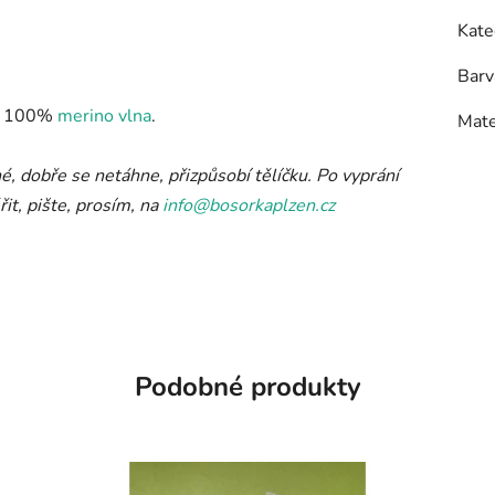
Kate
Barv
l: 100%
merino vlna
.
Mate
é, dobře se netáhne, přizpůsobí tělíčku. Po vyprání
it, pište, prosím, na
info@bosorkaplzen.cz
Podobné produkty