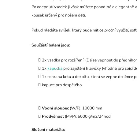
Po odepnutí vsadek ji však můžete pohodlně a elegantně v
kousek určený pro nošení dětí.
Pokud hledáte svršek, který bude mít celoroční využití, sof
Součástí balení jsou:
2x vsadka pro rozšíření (Dá se vepnout do předního t
1x
kapucka
pro zajištění hlavičky (vhodná pro spící dě
1x ochrana krku a dekoltu, která se vepne do límce p
kapuce pro dospělého
Vodní sloupec
(W/P): 10000 mm
Prodyšnost
(MVP): 5000 g/m2/24hod
Složení materiálu: