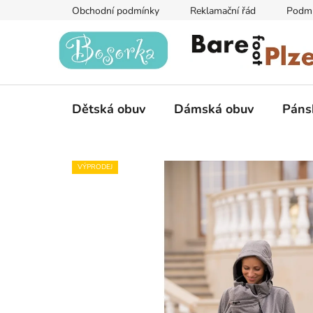
Přejít
Obchodní podmínky
Reklamační řád
Podmí
na
obsah
Dětská obuv
Dámská obuv
Páns
VÝPRODEJ