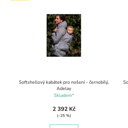
Softshellový kabátek pro nošení - černobílý,
So
Adelay
Skladem*
2 392 Kč
(–25 %)