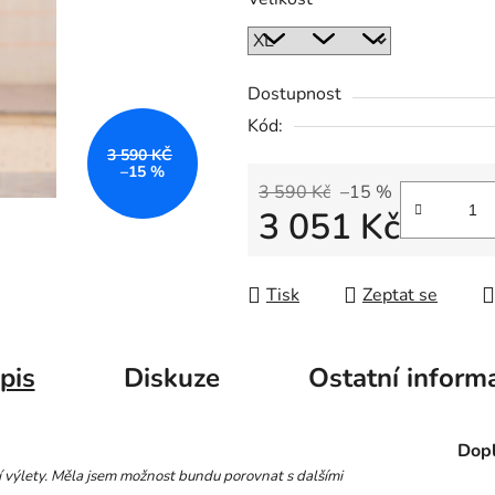
Dostupnost
Kód:
3 590 KČ
–15 %
3 590 Kč
–15 %
3 051 Kč
Měrná cena:
Tisk
Zeptat se
pis
Diskuze
Ostatní inform
Dopl
ší výlety. Měla jsem možnost bundu porovnat s dalšími