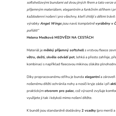
softshellovými bundami od dvou jiných firem a tato verze 
příjemným materiálem, elegantním a funkčním střihem i pr
každodenní nošení i pro všechny, kteří chtějí s dětmi trávi
výrobky
Angel Wings
jsou navíc kompletně
vyráběny v Č
pořídit!”
Helena Medková MEDVĚDI NA CESTÁCH
Materiál je
měkký příjemný softshell
s vrstvou fleece zevn
větru, dešti, skvěle odvádí pot
, lehká a přesto zahřeje, p
kombinaci s například fleecovou mikinou získáte plnohodno
Díky propracovanému střihu je bunda
elegantní
a zároveň 
nošenému dítěti ochránila nohy a nosiči kryje záda i při
akt
praktickým
otvorem pro palec
, což výrazně zvyšuje komfo
využijete ji tak i kdykoli mimo nošení dítěte.
K bundě jsou standardně dodávány
2 vsadky
(pro menší a 