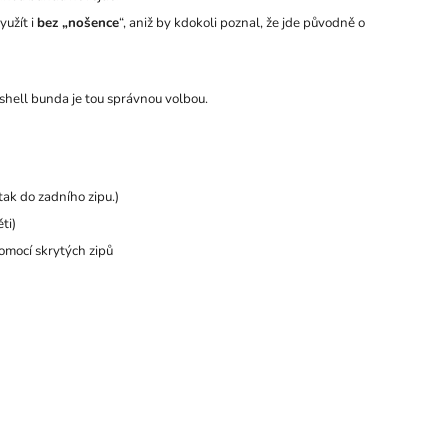
yužít i
bez „nošence
“, aniž by kdokoli poznal, že jde původně o
tshell bunda je tou správnou volbou.
ak do zadního zipu.)
ti)
omocí skrytých zipů