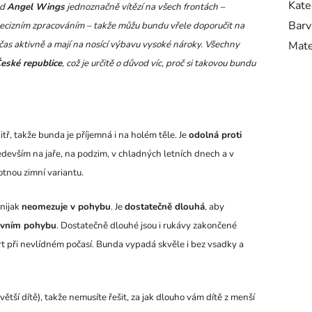
Kate
od
Angel Wings
jednoznačně vítězí na všech frontách –
Barv
ecizním zpracováním – takže můžu bundu vřele doporučit na
t čas aktivně a mají na nosící výbavu vysoké nároky. Všechny
Mate
eské republice
, což je určitě o důvod víc, proč si takovou bundu
itř, takže bunda je příjemná i na holém těle. Je
odolná proti
ředevším na jaře, na podzim, v chladných letních dnech a v
tnou zimní variantu.
nijak
neomezuje v pohybu
. Je
dostatečně dlouhá
, aby
ivním pohybu
. Dostatečně dlouhé jsou i rukávy zakončené
rt při nevlídném počasí. Bunda vypadá skvěle i bez vsadky a
větší dítě), takže nemusíte řešit, za jak dlouho vám dítě z menší