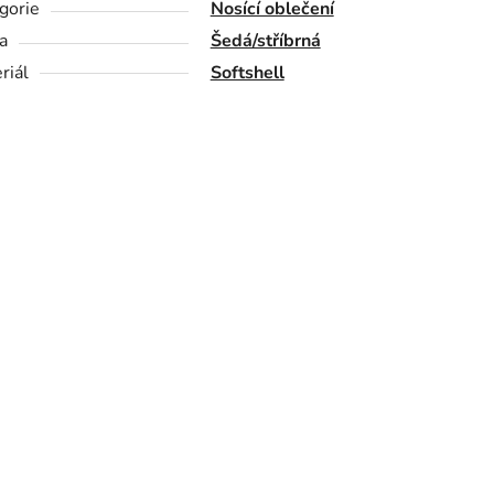
gorie
Nosící oblečení
a
Šedá/stříbrná
riál
Softshell