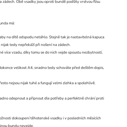
a zádech. Obě vsadky jsou oproti bundě podšity vrstvou flísu
bunda má:
aby na dítě odspodu netáhlo. Stejně tak je nastavitelná kapuca
nijak tedy nepřekáží při nošení na zádech.
né více vzadu, díky tomu se do nich vejde spoustu nezbytností,
 dokonce velikost A4, snadno tedy schováte před deštěm dopis,
esto nejsou nijak tuhé a fungují velmi zlehka a spolehlivě.
nadno odepnout a připnout dle potřeby a perfektně chrání proti
ožnosti dokoupení těhotenské vsadky i v posledních měsících
jinou bundu nevejde.