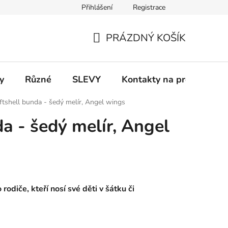
Přihlášení
Registrace
 a platba
Informace k on-line platbám
Odstoupení od smlou
PRÁZDNÝ KOŠÍK
NÁKUPNÍ
KOŠÍK
y
Různé
SLEVY
Kontakty na prodejny
ftshell bunda - šedý melír, Angel wings
a - šedý melír, Angel
odiče, kteří nosí své děti v šátku či