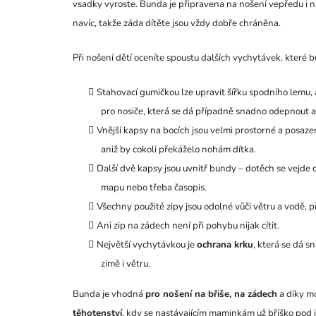
vsadky vyroste. Bunda je připravena na nošení vepředu i n
navíc, takže záda dítěte jsou vždy dobře chráněna.
Při nošení dětí oceníte spoustu dalších vychytávek, které 
Stahovací gumičkou lze upravit šířku spodního lemu, 
pro nosiče, která se dá případně snadno odepnout a 
Vnější kapsy na bocích jsou velmi prostorné a posaze
aniž by cokoli překáželo nohám dítka.
Další dvě kapsy jsou uvnitř bundy – dotěch se vejde
mapu nebo třeba časopis.
Všechny použité zipy jsou odolné vůči větru a vodě, př
Ani zip na zádech není při pohybu nijak cítit.
Největší vychytávkou je
ochrana krku
, která se dá s
zimě i větru.
Bunda je vhodná
pro nošení na břiše, na zádech
a díky m
těhotenství
, kdy se nastávajícím maminkám už bříško pod 