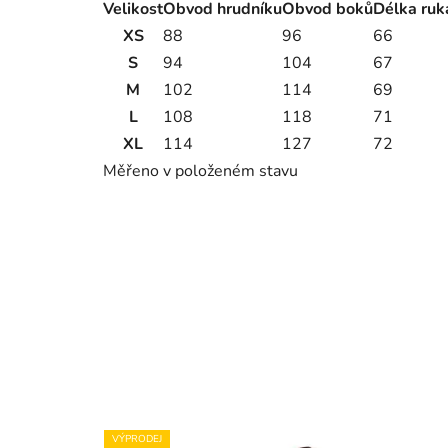
Velikost
Obvod hrudníku
Obvod boků
Délka ruk
XS
88
96
66
S
94
104
67
M
102
114
69
L
108
118
71
XL
114
127
72
Měřeno v položeném stavu
VÝPRODEJ