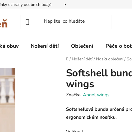
nky ochrany osobních údajů
Kontakty na prodejny
Doprava
ká obuv
Nošení dětí
Oblečení
Péče o bot
Domů
/
Nošení dětí
/
Nosící oblečení
/
So
Softshell bund
wings
Značka:
Angel wings
Softshellová bunda určená pro r
ergonomickém nosítku.
Velikost