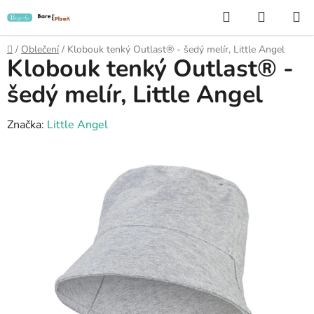
Přejít
Hledat
NÁKUP
na
KOŠÍK
obsah
Domů
/
Oblečení
/
Klobouk tenký Outlast® - šedý melír, Little Angel
Klobouk tenký Outlast® -
šedý melír, Little Angel
Značka:
Little Angel