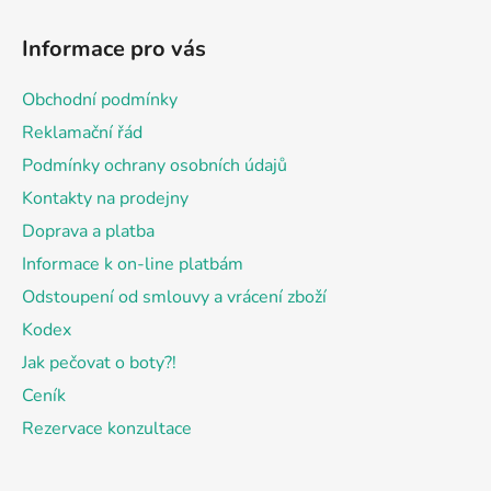
Z
á
Informace pro vás
p
a
Obchodní podmínky
t
Reklamační řád
í
Podmínky ochrany osobních údajů
Kontakty na prodejny
Doprava a platba
Informace k on-line platbám
Odstoupení od smlouvy a vrácení zboží
Kodex
Jak pečovat o boty?!
Ceník
Rezervace konzultace