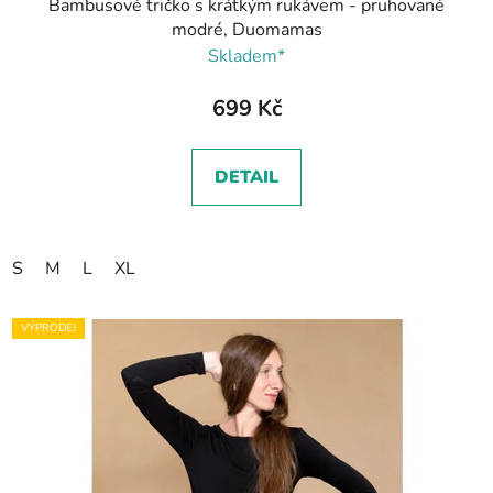
Bambusové tričko s krátkým rukávem - pruhované
modré, Duomamas
Skladem*
699 Kč
DETAIL
S
M
L
XL
VÝPRODEJ