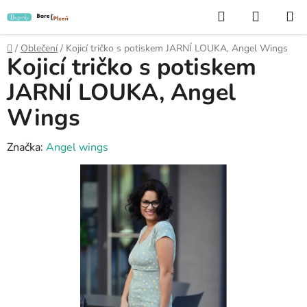
Přejít
Hledat
NÁKUP
na
KOŠÍK
obsah
Domů
/
Oblečení
/
Kojicí tričko s potiskem JARNÍ LOUKA, Angel Wings
Kojicí tričko s potiskem
JARNÍ LOUKA, Angel
Wings
Značka:
Angel wings