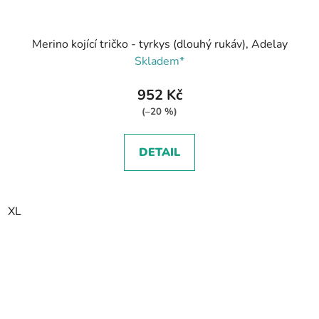
Merino kojící tričko - tyrkys (dlouhý rukáv), Adelay
Skladem*
952 Kč
(–20 %)
DETAIL
XL