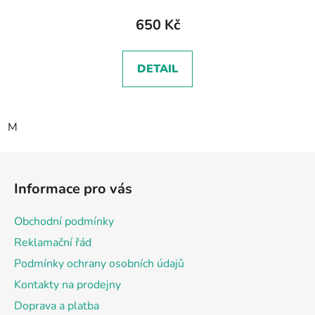
650 Kč
DETAIL
M
Z
á
Informace pro vás
p
a
Obchodní podmínky
t
Reklamační řád
í
Podmínky ochrany osobních údajů
Kontakty na prodejny
Doprava a platba