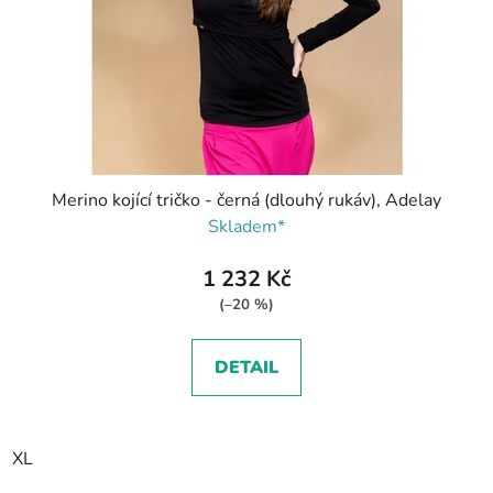
Merino kojící tričko - černá (dlouhý rukáv), Adelay
Skladem*
1 232 Kč
(–20 %)
DETAIL
XL