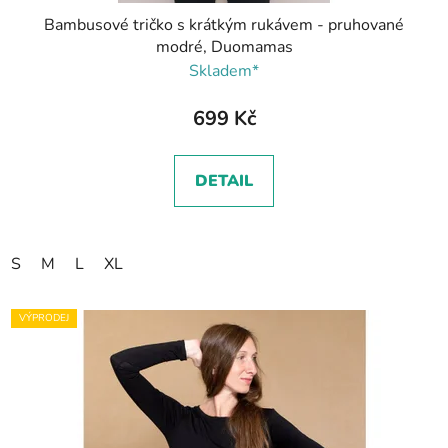
Bambusové tričko s krátkým rukávem - pruhované
modré, Duomamas
Skladem*
699 Kč
DETAIL
S
M
L
XL
VÝPRODEJ