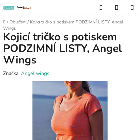
Přejít
Hledat
NÁKUP
na
KOŠÍK
obsah
Domů
/
Oblečení
/
Kojicí tričko s potiskem PODZIMNÍ LISTY, Angel
Wings
Kojicí tričko s potiskem
PODZIMNÍ LISTY, Angel
Wings
Značka:
Angel wings