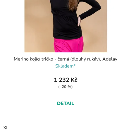
Merino kojící tričko - černá (dlouhý rukáv), Adelay
Skladem*
1 232 Kč
(–20 %)
DETAIL
XL