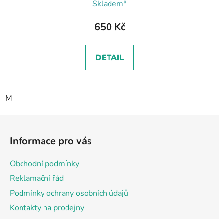
Skladem*
650 Kč
DETAIL
M
Z
á
Informace pro vás
p
a
Obchodní podmínky
t
Reklamační řád
í
Podmínky ochrany osobních údajů
Kontakty na prodejny