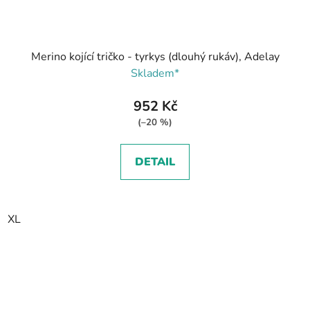
Merino kojící tričko - tyrkys (dlouhý rukáv), Adelay
Skladem*
952 Kč
(–20 %)
DETAIL
XL