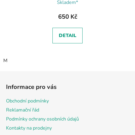
Skladem*
650 Kč
DETAIL
M
Z
á
Informace pro vás
p
a
Obchodní podmínky
t
Reklamační řád
í
Podmínky ochrany osobních údajů
Kontakty na prodejny