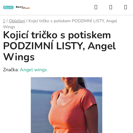
Přejít
Hledat
NÁKUP
na
KOŠÍK
obsah
Domů
/
Oblečení
/
Kojicí tričko s potiskem PODZIMNÍ LISTY, Angel
Wings
Kojicí tričko s potiskem
PODZIMNÍ LISTY, Angel
Wings
Značka:
Angel wings