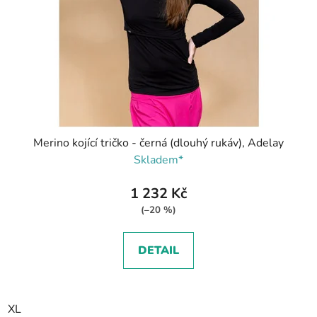
Merino kojící tričko - černá (dlouhý rukáv), Adelay
Skladem*
1 232 Kč
(–20 %)
DETAIL
XL