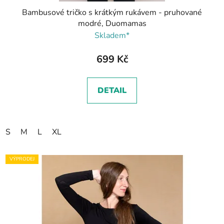
Bambusové tričko s krátkým rukávem - pruhované
modré, Duomamas
Skladem*
699 Kč
DETAIL
S
M
L
XL
VÝPRODEJ