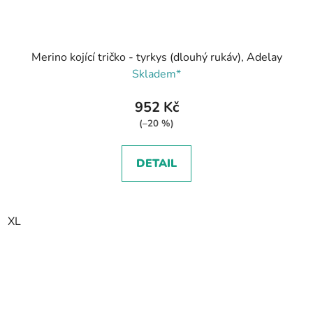
Merino kojící tričko - tyrkys (dlouhý rukáv), Adelay
Skladem*
952 Kč
(–20 %)
DETAIL
XL